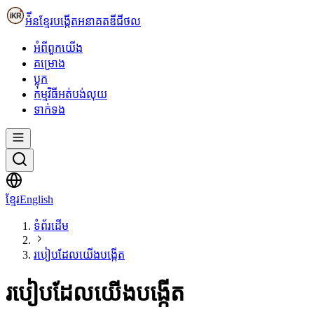
អ៉ីនខ្មែរ
បង្កើតអនាគតឌីជីថល
អំពី​ពួក​យើង
គម្រោង
ប្លុក
កម្មវិធីអត់បង់លុយ
ទាក់ទង
ខ្មែរ
English
ទំព័រដើម
របៀបដែលយើងបង្កើត
របៀបដែលយើងបង្កើត