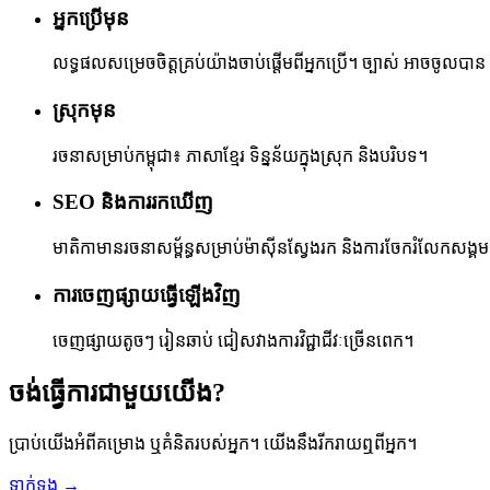
អ្នកប្រើមុន
លទ្ធផលសម្រេចចិត្តគ្រប់យ៉ាងចាប់ផ្តើមពីអ្នកប្រើ។ ច្បាស់ អាចចូលប
ស្រុកមុន
រចនាសម្រាប់កម្ពុជា៖ ភាសាខ្មែរ ទិន្នន័យក្នុងស្រុក និងបរិបទ។
SEO និងការរកឃើញ
មាតិកាមានរចនាសម្ព័ន្ធសម្រាប់ម៉ាស៊ីនស្វែងរក និងការចែករំលែកសង្គ
ការចេញផ្សាយធ្វើឡើងវិញ
ចេញផ្សាយតូចៗ រៀនឆាប់ ជៀសវាងការវិជ្ជាជីវៈច្រើនពេក។
ចង់ធ្វើការជាមួយយើង?
ប្រាប់យើងអំពីគម្រោង ឬគំនិតរបស់អ្នក។ យើងនឹងរីករាយឮពីអ្នក។
ទាក់ទង
→