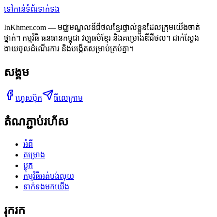
ទៅកាន់ទំព័រទាក់ទង
InKhmer.com — មជ្ឈមណ្ឌលឌីជីថលខ្មែរផ្ទាល់ខ្លួនដែលក្រុមយើងចាត់
ថ្នាក់។ កម្មវិធី ធនធានកម្ពុជា វប្បធម៌ខ្មែរ និងគម្រោងឌីជីថល។ ជាក់ស្តែង
ងាយចូលដំណើរការ និងបង្កើតសម្រាប់គ្រប់គ្នា។
សង្គម
ហ្វេសប៊ុក
ធីលេក្រាម
តំណភ្ជាប់រហ័ស
អំពី
គម្រោង
ប្លុក
កម្មវិធីអត់បង់លុយ
ទាក់ទងមកយើង
រុករក