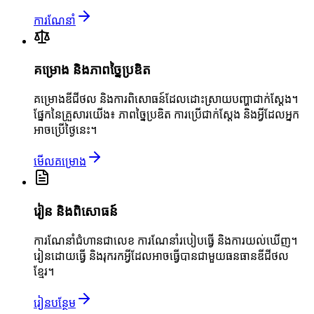
ការណែនាំ
គម្រោង និងភាពច្នៃប្រឌិត
គម្រោងឌីជីថល និងការពិសោធន៍ដែលដោះស្រាយបញ្ហាជាក់ស្តែង។
ផ្នែកនៃគ្រួសារយើង៖ ភាពច្នៃប្រឌិត ការប្រើជាក់ស្តែង និងអ្វីដែលអ្នក
អាចប្រើថ្ងៃនេះ។
មើលគម្រោង
រៀន និងពិសោធន៍
ការណែនាំជំហានជាលេខ ការណែនាំរបៀបធ្វើ និងការយល់ឃើញ។
រៀនដោយធ្វើ និងរុករកអ្វីដែលអាចធ្វើបានជាមួយធនធានឌីជីថល
ខ្មែរ។
រៀនបន្ថែម