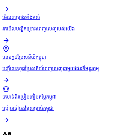
មើលគម្រោងទាំងអស់
រកមើលបញ្ជីគម្រោងពេញលេញរបស់យើង
លេខកូដប្រៃសនីយ៍កម្ពុជា
បញ្ជីលេខកូដប្រៃសនីយ៍ពេញលេញជាមួយផែនទីអន្តរកម្ម
គេហទំព័រប្រៀបធៀបតម្លៃកម្ពុជា
ប្រៀបធៀបតម្លៃសម្រាប់កម្ពុជា