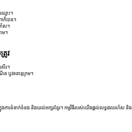
ះឈ្មោះ។
ីណាក៏បាន។
ងរហ័ស។
លាម។
្រូវ
រសើរ។
កំណើត ឬវចនានុក្រម។
ញក្នុងការទំនាក់ទំនង និងយល់អក្សរខ្មែរ។ កម្មវិធីរបស់យើងផ្តល់លទ្ធផលរហ័ស និងអ