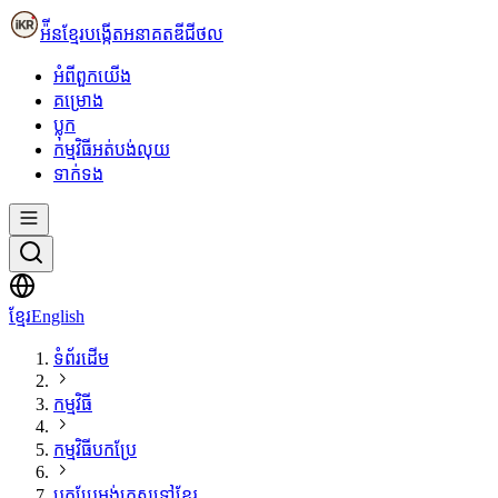
អ៉ីនខ្មែរ
បង្កើតអនាគតឌីជីថល
អំពី​ពួក​យើង
គម្រោង
ប្លុក
កម្មវិធីអត់បង់លុយ
ទាក់ទង
ខ្មែរ
English
ទំព័រដើម
កម្មវិធី
កម្មវិធីបកប្រែ
បកប្រែអង់គ្លេសទៅខ្មែរ