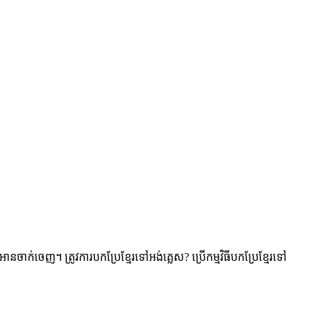
ានចាក់ចេញ។ ត្រូវការបកប្រែខ្មែរទៅអង់គ្លេស? ប្រើកម្មវិធីបកប្រែខ្មែរទៅ