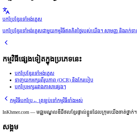
បកប្រែខ្មែរទៅអង់គ្លេស
បកប្រែខ្មែរទៅអង់គ្លេសជាមួយកម្មវិធីឥតគិតថ្លៃរបស់យើង។ សាមញ្ញ និងរាក់ទា
កម្មវិធីផ្សេងទៀតក្នុងប្រភេទនេះ
បកប្រែខ្មែរទៅអង់គ្លេស
ទាញយកអក្សរពីរូបភាព (OCR) និងកែរបៀប
បកប្រែអក្សររវាងភាសាផ្សេងៗ
កម្មវិធីបកប្រែ
←
ត្រឡប់ទៅកម្មវិធីទាំងអស់
InKhmer.com — មជ្ឈមណ្ឌលឌីជីថលខ្មែរផ្ទាល់ខ្លួនដែលក្រុមយើងចាត់ថ្នាក់។ ក
សង្គម