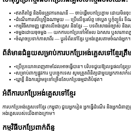
•
ឥតគិតថ្លៃ និងមិនត្រូវការគណនី — ចាប់ផ្តើមបកប្រែភ្លាម ដោយមិនចុ
•
ដំណើរការលើគ្រឿងណាមួយ — ប្រើលើទូរស័ព្ទ ថេប្លេត ឬកុំព្យូទ័រ ទ
•
កម្មវិធីសាមញ្ញ ផ្តោតលើអង់គ្លេស និងខ្មែរ — បទពិសោធន៍ច្បាស់ និ
•
ចម្លងដោយចុចម្តង — យកការបកប្រែទៅអ៉ីមែល ឯកសារ ឬសារភាពភ្
•
ចំណុចប្រទាក់ភាសាពីរ — ប្តូរទំព័រទៅខ្មែរ ឬអង់គ្លេសតាមចំណង់អ្នក។
ព័ត៌មានជំនួយសម្រាប់ការបកប្រែអង់គ្លេសទៅខ្មែរត្រឹមត
•
ប្រើប្រយោគពេញតាមដែលអាចធ្វើបាន។ បរិបទជួយឱ្យលទ្ធផលខ្មែរប្
•
សម្រាប់ពាក្យផ្លូវការ ឬបច្ចេកទេស សូមត្រួតពិនិត្យជាមួយអ្នកភាសា
•
ឃ្លាខ្លី និងកន្សោមទូទៅច្រើនតែបកប្រែធម្មជាតិបំផុត។
អំពីការបកប្រែអង់គ្លេសទៅខ្មែរ
ការបកប្រែអង់គ្លេសទៅខ្មែរ (កម្ពុជា) ជួយអ្នករៀន អ្នកធ្វើដំណើរ និងអ្នកជំនា
អង់គ្លេសរបស់យើងខាងក្រោម។
កម្មវិធីបកប្រែពាក់ព័ន្ធ