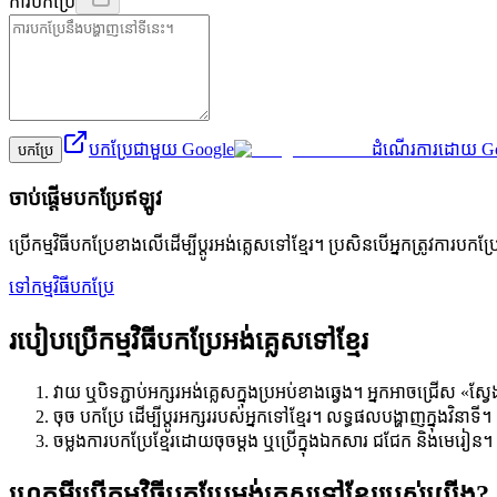
ការបកប្រែ
បកប្រែជាមួយ Google
ដំណើរការដោយ Goo
បកប្រែ
ចាប់ផ្តើមបកប្រែឥឡូវ
ប្រើកម្មវិធីបកប្រែខាងលើដើម្បីប្តូរអង់គ្លេសទៅខ្មែរ។ ប្រសិនបើអ្នកត្រូវការបកប
ទៅកម្មវិធីបកប្រែ
របៀបប្រើកម្មវិធីបកប្រែអង់គ្លេសទៅខ្មែរ
វាយ ឬបិទភ្ជាប់អក្សរអង់គ្លេសក្នុងប្រអប់ខាងឆ្វេង។ អ្នកអាចជ្រើស «
ចុច បកប្រែ ដើម្បីប្តូរអក្សររបស់អ្នកទៅខ្មែរ។ លទ្ធផលបង្ហាញក្នុងវិនាទី។
ចម្លងការបកប្រែខ្មែរដោយចុចម្តង ឬប្រើក្នុងឯកសារ ជជែក និងមេរៀន។
ហេតុអ្វីប្រើកម្មវិធីបកប្រែអង់គ្លេសទៅខ្មែររបស់យើង?