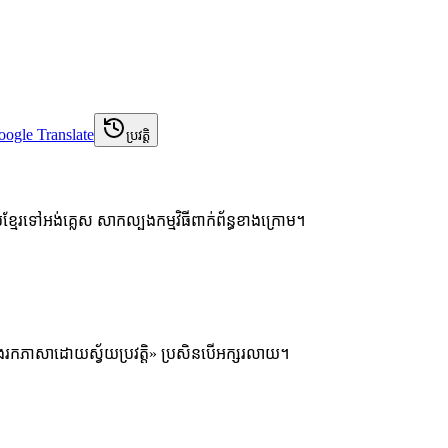
gle Translate
ប្រវត្តិ
្រែខ្មែរទៅអង់គ្លេស សាកល្បងកម្មវិធីពាក់ព័ន្ធខាងក្រោម។
ស្វែងរកភាសាដោយស្វ័យប្រវត្តិ» ប្រសិនបើអក្សរលាយ។