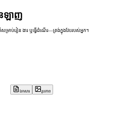
មអនឡាញ
ប្រើសម្រាប់រៀន ងារ ឬធ្វើដំណើរ—ត្រង់ក្នុងវែបរបស់អ្នក។
ឯកសារ
រូបភាព