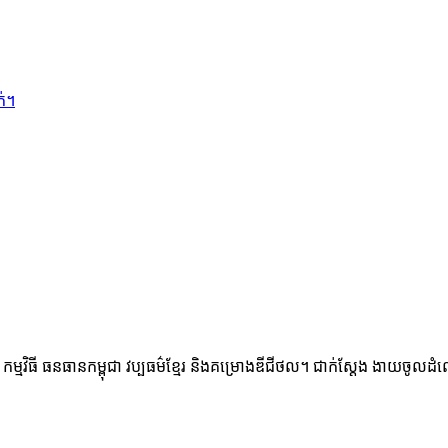
ក់។
ម្មវិធី ធនធានកម្ពុជា វប្បធម៌ខ្មែរ និងគម្រោងឌីជីថល។ ជាក់ស្តែង ងាយចូលដំណើ