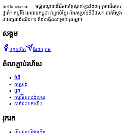
InKhmer.com — មជ្ឈមណ្ឌលឌីជីថលខ្មែរផ្ទាល់ខ្លួនដែលក្រុមយើងចាត់
ថ្នាក់។ កម្មវិធី ធនធានកម្ពុជា វប្បធម៌ខ្មែរ និងគម្រោងឌីជីថល។ ជាក់ស្តែង
ងាយចូលដំណើរការ និងបង្កើតសម្រាប់គ្រប់គ្នា។
សង្គម
ហ្វេសប៊ុក
ធីលេក្រាម
តំណភ្ជាប់រហ័ស
អំពី
គម្រោង
ប្លុក
កម្មវិធីអត់បង់លុយ
ទាក់ទងមកយើង
រុករក
អ្វីដែលយើងបង្កើត