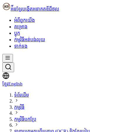
អ៉ីនខ្មែរ
បង្កើតអនាគតឌីជីថល
អំពី​ពួក​យើង
គម្រោង
ប្លុក
កម្មវិធីអត់បង់លុយ
ទាក់ទង
ខ្មែរ
English
ទំព័រដើម
កម្មវិធី
កម្មវិធីបកប្រែ
ទាញយកអក្សរពីរូបភាព (OCR) និងកែរបៀប