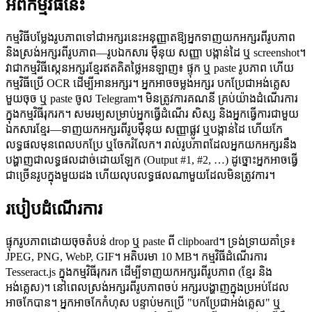
អំពីកម្មវិធីនេះ
កម្មវិធីបម្លែងរូបភាពទៅជាអក្សរនេះអនុញ្ញាតឱ្យអ្នកទាញយកអក្សរពីរូបភាព
និងស្រង់អក្សរពីរូបភាព—រូបឯកសារ ម៉ឺនុយ សញ្ញា បង្កាន់ដៃ ឬ screenshot។
វាជាកម្មវិធីស្កេនអក្សរខ្មែរឥតគិតថ្លៃអនឡាញ៖ ផ្ទុក ឬ paste រូបភាព ហើយ
កម្មវិធីប្រើ OCR ដើម្បីអានអក្សរ។ អ្នកអាចចម្លងអក្សរ បកប្រែជាអង់គ្លេស
មួយចុច ឬ paste ចូល Telegram។ មិនត្រូវការគណនី គ្រប់យ៉ាងដំណើរការ
ក្នុងកម្មវិធីរុករក។ សមរម្យសម្រាប់អ្នកធ្វើដំណើរ សិស្ស និងអ្នកធ្វើការជាមួយ
ឯកសារខ្មែរ—ទាញយកអក្សរពីរូបម៉ឺនុយ សញ្ញាផ្លូវ ឬបង្កាន់ដៃ ហើយកែ
លទ្ធផលមុនពេលបកប្រែ ឬចែករំលែក។ រាល់រូបភាពដែលអ្នកយកអក្សរនឹង
បង្ហាញជាលទ្ធផលដាច់ដោយឡែក (Output #1, #2, …) ដូច្នោះអ្នកអាចធ្វើ
ជាច្រើនរូបក្នុងមួយដង ហើយលុបលទ្ធផលណាមួយដែលមិនត្រូវការ។
របៀបដំណើរការ
ផ្ទុករូបភាពដោយចុចតំបន់ drop ឬ paste ពី clipboard។ ទ្រង់ទ្រាយគាំទ្រ៖
JPEG, PNG, WebP, GIF។ អតិបរមា 10 MB។ កម្មវិធីដំណើរការ
Tesseract.js ក្នុងកម្មវិធីរុករក ដើម្បីទាញយកអក្សរពីរូបភាព (ខ្មែរ និង
អង់គ្លេស)។ នៅពេលស្រង់អក្សរពីរូបភាពចប់ អក្សរបង្ហាញក្នុងប្រអប់ដែល
អាចកែបាន។ អ្នកអាចកែកំហុស បន្ទាប់មកប្រើ "បកប្រែជាអង់គ្លេស" ឬ