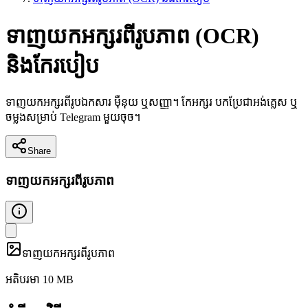
ទាញយកអក្សរពីរូបភាព (OCR)
និងកែរបៀប
ទាញយកអក្សរពីរូបឯកសារ ម៉ឺនុយ ឬសញ្ញា។ កែអក្សរ បកប្រែជាអង់គ្លេស ឬ
ចម្លងសម្រាប់ Telegram មួយចុច។
Share
ទាញយកអក្សរពីរូបភាព
ទាញយកអក្សរពីរូបភាព
អតិបរមា 10 MB