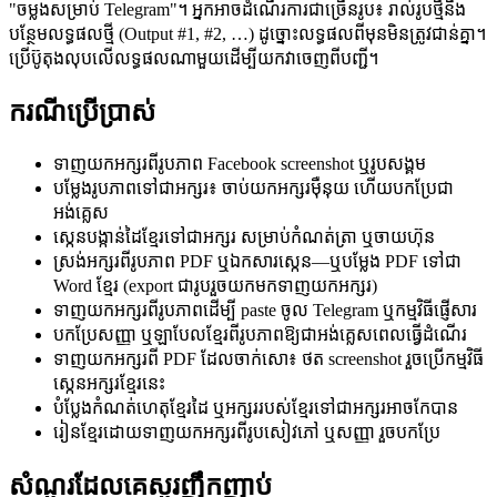
"ចម្លងសម្រាប់ Telegram"។ អ្នកអាចដំណើរការជាច្រើនរូប៖ រាល់រូបថ្មីនឹង
បន្ថែមលទ្ធផលថ្មី (Output #1, #2, …) ដូច្នោះលទ្ធផលពីមុនមិនត្រូវជាន់គ្នា។
ប្រើប៊ូតុងលុបលើលទ្ធផលណាមួយដើម្បីយកវាចេញពីបញ្ជី។
ករណីប្រើប្រាស់
ទាញយកអក្សរពីរូបភាព Facebook screenshot ឬរូបសង្គម
បម្លែងរូបភាពទៅជាអក្សរ៖ ចាប់យកអក្សរម៉ឺនុយ ហើយបកប្រែជា
អង់គ្លេស
ស្កេនបង្កាន់ដៃខ្មែរទៅជាអក្សរ សម្រាប់កំណត់ត្រា ឬចាយហ៊ុន
ស្រង់អក្សរពីរូបភាព PDF ឬឯកសារស្កេន—ឬបម្លែង PDF ទៅជា
Word ខ្មែរ (export ជារូបរួចយកមកទាញយកអក្សរ)
ទាញយកអក្សរពីរូបភាពដើម្បី paste ចូល Telegram ឬកម្មវិធីផ្ញើសារ
បកប្រែសញ្ញា ឬឡាបែលខ្មែរពីរូបភាពឱ្យជាអង់គ្លេសពេលធ្វើដំណើរ
ទាញយកអក្សរពី PDF ដែលចាក់សោ៖ ថត screenshot រួចប្រើកម្មវិធី
ស្កេនអក្សរខ្មែរនេះ
បំប្លែងកំណត់ហេតុខ្មែរដៃ ឬអក្សររបស់ខ្មែរទៅជាអក្សរអាចកែបាន
រៀនខ្មែរដោយទាញយកអក្សរពីរូបសៀវភៅ ឬសញ្ញា រួចបកប្រែ
សំណួរដែលគេសួរញឹកញាប់