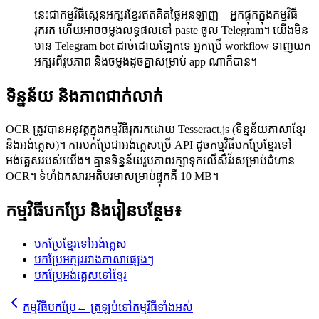
នេះជាកម្មវិធីស្កេនអក្សរខ្មែរឥតគិតថ្លៃអនឡាញ—អ្នកផ្ទុកក្នុងកម្មវិធី
រុករក ហើយអាចចម្លងលទ្ធផលទៅ paste ចូល Telegram។ យើងមិន
មាន Telegram bot ដាច់ដោយឡែកទេ អ្នកប្រើ workflow ទាញយក
អក្សរពីរូបភាព និងចម្លងដូចគ្នាសម្រាប់ app ណាក៏បាន។
ទិន្នន័យ និងភាពជាក់លាក់
OCR ត្រូវបានអនុវត្តក្នុងកម្មវិធីរុករកដោយ Tesseract.js (ទិន្នន័យភាសាខ្មែរ
និងអង់គ្លេស)។ ការបកប្រែជាអង់គ្លេសប្រើ API ដូចកម្មវិធីបកប្រែខ្មែរទៅ
អង់គ្លេសរបស់យើង។ គ្មានទិន្នន័យរូបភាពរក្សាទុកលើសឺវ័រសម្រាប់ជំហាន
OCR។ ទំហំឯកសារអតិបរមាសម្រាប់ផ្ទុកគឺ 10 MB។
កម្មវិធីបកប្រែ និងរៀនបន្ថែម៖
បកប្រែខ្មែរទៅអង់គ្លេស
បកប្រែអក្សររវាងភាសាផ្សេងៗ
បកប្រែអង់គ្លេសទៅខ្មែរ
កម្មវិធីបកប្រែ
←
ត្រឡប់ទៅកម្មវិធីទាំងអស់