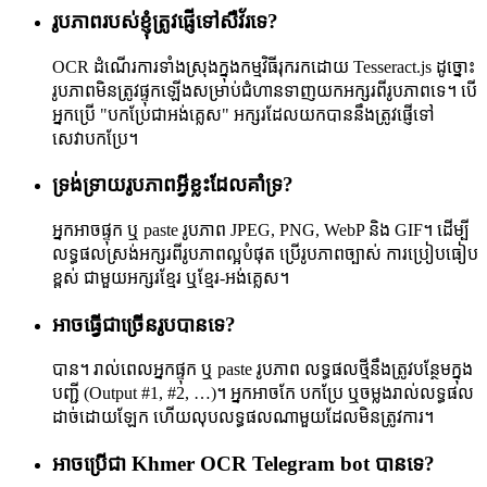
រូបភាពរបស់ខ្ញុំត្រូវផ្ញើទៅសឺវ័រទេ?
OCR ដំណើរការទាំងស្រុងក្នុងកម្មវិធីរុករកដោយ Tesseract.js ដូច្នោះ
រូបភាពមិនត្រូវផ្ទុកឡើងសម្រាប់ជំហានទាញយកអក្សរពីរូបភាពទេ។ បើ
អ្នកប្រើ "បកប្រែជាអង់គ្លេស" អក្សរដែលយកបាននឹងត្រូវផ្ញើទៅ
សេវាបកប្រែ។
ទ្រង់ទ្រាយរូបភាពអ្វីខ្លះដែលគាំទ្រ?
អ្នកអាចផ្ទុក ឬ paste រូបភាព JPEG, PNG, WebP និង GIF។ ដើម្បី
លទ្ធផលស្រង់អក្សរពីរូបភាពល្អបំផុត ប្រើរូបភាពច្បាស់ ការប្រៀបធៀប
ខ្ពស់ ជាមួយអក្សរខ្មែរ ឬខ្មែរ-អង់គ្លេស។
អាចធ្វើជាច្រើនរូបបានទេ?
បាន។ រាល់ពេលអ្នកផ្ទុក ឬ paste រូបភាព លទ្ធផលថ្មីនឹងត្រូវបន្ថែមក្នុង
បញ្ជី (Output #1, #2, …)។ អ្នកអាចកែ បកប្រែ ឬចម្លងរាល់លទ្ធផល
ដាច់ដោយឡែក ហើយលុបលទ្ធផលណាមួយដែលមិនត្រូវការ។
អាចប្រើជា Khmer OCR Telegram bot បានទេ?