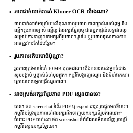
ភាពជាក់លាក់របស់ Khmer OCR យ៉ាងណា?
ភាពជាក់លាក់អាស្រ័យលើគុណភាពរូបភាព ភាពច្បាស់របស់ពុម្ភ និង
ពន្លឺ។ រូបភាពច្បាស់ ពន្លឺល្អ នៃអក្សរខ្មែរពុម្ភ ជាធម្មតាផ្តល់លទ្ធផលល្អ
សម្រាប់ការទាញយកអក្សរពីរូបភាព។ រូបដៃ ឬរូបភាពគុណភាពទាប
អាចត្រូវការកែដៃបន្ថែម។
រូបភាពអតិបរមាធំប៉ុណ្ណា?
រូបភាពត្រូវមានទំហំ 10 MB ឬតូចជាង។ បើឯកសាររបស់អ្នកធំជាង
សូមបង្ហាប់ ឬផ្លាស់ទំហំមុនផ្ទុក។ កម្មវិធីបង្ហាញឈ្មោះ និងទំហំឯកសារ
ក្រោយពេលអ្នកជ្រើសរូបភាព។
អាចស្រង់អក្សរពីរូបភាព PDF ស្កេនបានទេ?
បាន។ ថត screenshot ទំព័រ PDF ឬ export ជារូប រួចផ្ទុកមកទីនេះ។
កម្មវិធីបម្លែងរូបភាពទៅជាអក្សរនឹងទាញយកអក្សរពីរូបភាពនោះ។
ចំពោះ PDF ចាក់សោ ថត screenshot ទំព័រដែលមើលឃើញ រួចប្រើ
កម្មវិធីស្កេនអក្សរខ្មែរនេះ។