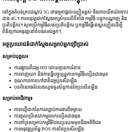
នៅក្នុងតំបន់គ្របដណ្តប់ 5G ជាធម្មតាផ្តល់ល្បឿនខ្ពស់ និងភាពយឺតយ៉ាវទាប
ជាង 4G។ ការអនុវត្តជាក់ស្តែងអាស្រ័យលើទីតាំង កម្មវិធី បន្ទុកបណ្តាញ និង
ប្រតិបត្តិករ។ សូមប្រើកម្មវិធីរបស់ប្រតិបត្តិករ ឬកម្មវិធីធ្វើតេស្តល្បឿនដើម្បី
ពិនិត្យការអនុវត្តនៅតំបន់របស់អ្នក។
អត្ថប្រយោជន៍ជាក់ស្តែងសម្រាប់អ្នកប្រើប្រាស់
សម្រាប់បុគ្គល៖
ការផ្សាយវីដេអូ HD ដោយគ្មានការរំខាន
ការទាញយក និងការធ្វើបច្ចុប្បន្នភាពកម្មវិធីលឿនជាងមុន
គុណភាពការហៅជាវីដេអូប្រសើរឡើង
បទពិសោធន៍លេងហ្គេមទូរស័ព្ទកាន់តែប្រសើរឡើង
សម្រាប់អាជីវកម្ម៖
ភាពជឿជាក់នៃការតភ្ជាប់ការងារពីចម្ងាយ
ការចូលប្រើសេវាកម្មពពកលឿនជាងមុន
ការគាំទ្រសម្រាប់កម្មវិធីដែលប្រឈមមុខនឹងអតិថិជន
ការអនុវត្តប្រព័ន្ធ POS កាន់តែប្រសើរឡើង