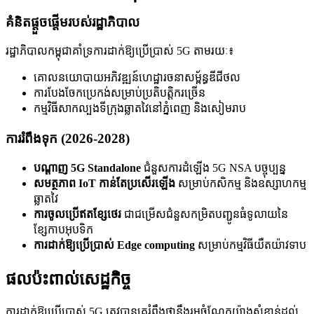
គំនិតផ្តួចផ្តើមរបស់រដ្ឋាភិបាល
រដ្ឋាភិបាលកម្ពុជាគាំទ្រការដាក់ឱ្យប្រើប្រាស់ 5G តាមរយៈ៖
គោលនយោបាយអភិវឌ្ឍន៍ហេដ្ឋារចនាសម្ព័ន្ធឌីជីថល
ការបែងចែកប្រេកង់សម្រាប់ប្រតិបត្តិករច្រើន
កម្មវិធីសាកល្បងទីក្រុងឆ្លាតវៃនៅភ្នំពេញ និងសៀមរាប
ការរំពឹងទុក (2026-2028)
បណ្តាញ 5G Standalone
ជំនួសការដំឡើង 5G NSA បច្ចុប្បន្ន
សមត្ថភាព IoT កាន់តែប្រសើរឡើង
សម្រាប់កសិកម្ម និងឧស្សាហកម្ម
ឆ្លាតវៃ
ការចូលប្រើឥតខ្សែថេរ
ជាជម្រើសជំនួសកម្រិតបញ្ជូនធំទូលាយនៃ
ខ្សែកាបអុបទិក
ការដាក់ឱ្យប្រើប្រាស់ Edge computing
សម្រាប់កម្មវិធីយឺតយ៉ាវទាប
ផលប៉ះពាល់សេដ្ឋកិច្ច
ការដាក់ឱ្យប្រើប្រាស់ 5G ត្រូវបានគេរំពឹងថានឹងរួមចំណែកយ៉ាងសំខាន់ដល់