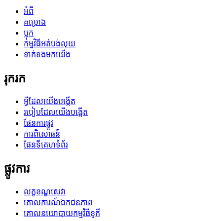
អំពី
គម្រោង
ប្លុក
កម្មវិធីអត់បង់លុយ
ទាក់ទងមកយើង
រុករក
អ្វីដែលយើងបង្កើត
របៀបដែលយើងបង្កើត
ផែនការផ្លូវ
ការពិសោធន៍
ផែនទីគេហទំព័រ
ផ្លូវការ
លក្ខខណ្ឌសេវា
គោលការណ៍ឯកជនភាព
គោលនយោបាយកម្មវិធីខូកី