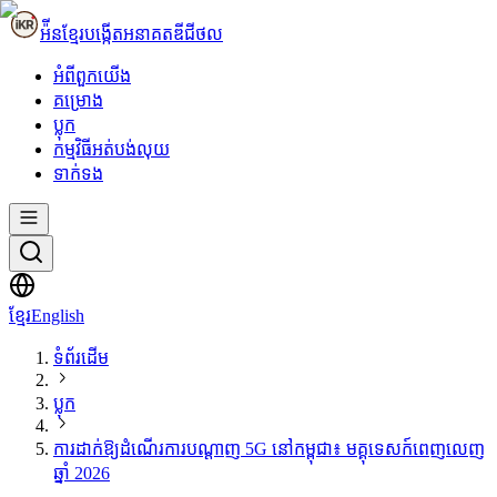
អ៉ីនខ្មែរ
បង្កើតអនាគតឌីជីថល
អំពី​ពួក​យើង
គម្រោង
ប្លុក
កម្មវិធីអត់បង់លុយ
ទាក់ទង
ខ្មែរ
English
ទំព័រដើម
ប្លុក
ការដាក់ឱ្យដំណើរការបណ្តាញ 5G នៅកម្ពុជា៖ មគ្គុទេសក៍ពេញលេញ
ឆ្នាំ 2026