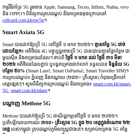
កម្មវិធីគាំទ្រ 5G រួមមាន Apple, Samsung, Tecno, Infinix, Nubia, vivo
និង OPPO។ ពិនិត្យការគ្របដណ្តប់ និងគម្រោងចុងក្រោយនៅ
cellcard.com.kh/en/5g
។
Smart Axiata 5G
Smart បានដាក់ឱ្យប្រើ 5G នៅថ្ងៃទី ១ មករា ២០២៦។
គ្មានតម្លៃ 5G ដាច់
ដោយឡែក
៖ អតិថិជន 4G បច្ចុប្បន្នអាចប្រើ 5G បានដោយគ្មានថ្លៃបន្ថែម ជា
មួយស៊ីម និងគម្រោងដដែល។ ចាប់ពី
ថ្ងៃទី ១ មករា ដល់ ថ្ងៃទី ៣១ មីនា
២០២៦
អតិថិជនដែលភ្ជាប់ ឬបន្តគម្រោងជាក់លាក់ ទទួលបាន
ទិន្នន័យ 5G
បន្ថែម ៥០%
(Smart Laor!, Smart OsPanha!, Smart Traveller SIM)។
ការគ្របដណ្តប់៖ ភ្នំពេញ និងកណ្តាល (២៨៣+ គ្រឹះស្ថាន) កំពុងពង្រីកទៅ
ខេត្តផ្សេងៗ។ សូមពិនិត្យការគ្របដណ្តប់ និងគម្រោង៖
smart.com.kh/smart-
5G
,
smart.com.kh/plans
។
បណ្តាញ Metfone 5G
Metfone បានដាក់ឱ្យប្រើ 5G ពាណិជ្ជកម្មនៅថ្ងៃទី ១ មករា ២០២៦។
ប្រតិបត្តិកររាយការណ៍
៣០០+ គ្រឹះស្ថាន 5G ក្នុង ២០ ខេត្តក្នុងចំណោម ២២
ខេត្ត
របស់កម្ពុជា គ្របដណ្តប់ភូមិសាស្ត្រជាងគេ។ សម្រាប់គម្រោង 5G តម្លៃ