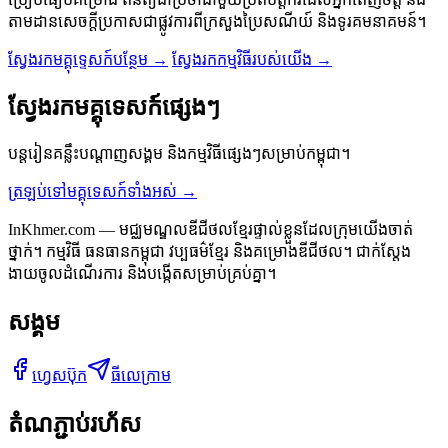
តាមដានសេចក្តីប្រកាសជាផ្លូវការពីក្រសួងប្រៃសណីយ៍ និងទូរគមនាគមន៍។
ស្វែងរកមគ្គុទ្ទេសក៍បន្ថែម →
ស្វែងរកកម្មវិធីរបស់យើង →
ស្វែងរកមគ្គុទេសក៍ផ្សេងៗ
បន្តរៀនគន្លឹះបណ្ដាញសង្គម និងកម្មវិធីផ្សេងៗសម្រាប់កម្ពុជា។
ត្រឡប់ទៅមគ្គុទេសក៍ទាំងអស់ →
InKhmer.com — មជ្ឈមណ្ឌលឌីជីថលខ្មែរផ្ទាល់ខ្លួនដែលក្រុមយើងចាត់
ថ្នាក់។ កម្មវិធី ធនធានកម្ពុជា វប្បធម៌ខ្មែរ និងគម្រោងឌីជីថល។ ជាក់ស្តែង
ងាយចូលដំណើរការ និងបង្កើតសម្រាប់គ្រប់គ្នា។
សង្គម
ហ្វេសប៊ុក
ធីលេក្រាម
តំណភ្ជាប់រហ័ស