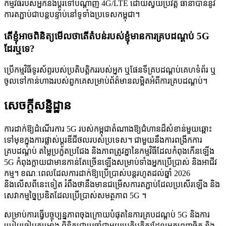
កម្មវិធីរបស់អ្នកនឹងប្តូរទៅបណ្តាញ 4G/LTE ដោយស្វ័យប្រវត្តិ ធានាបាននូវ
ការតភ្ជាប់ជាបន្តបន្ទាប់នៅទូទាំងប្រទេសកម្ពុជា។
តើខ្ញុំអាចពិនិត្យមើលថាតើតំបន់របស់ខ្ញុំមានការគ្របដណ្តប់ 5G
ដែរឬទេ?
ប្រើកម្មវិធីទូរស័ព្ទរបស់ប្រតិបត្តិកររបស់អ្នក ឬផែនទីគ្របដណ្តប់គេហទំព័រ ឬ
ចូលទៅកាន់ហាងរបស់ពួកគេសម្រាប់ព័ត៌មានលម្អិតអំពីការគ្របដណ្តប់។
សេចក្តីសន្និដ្ឋាន
ការដាក់ឱ្យដំណើរការ 5G របស់កម្ពុជាតំណាងឱ្យជំហានដ៏សំខាន់មួយឆ្ពោះ
ទៅមុខក្នុងការផ្លាស់ប្តូរឌីជីថលរបស់ប្រទេស។ ជាមួយនឹងការពង្រីកការ
គ្របដណ្តប់ តម្លៃប្រកួតប្រជែង និងភាពត្រូវគ្នានៃកម្មវិធីដែលកំពុងកើនឡើង
5G កំពុងក្លាយជាមានកាន់តែច្រើនឡើងសម្រាប់ទាំងអ្នកប្រើប្រាស់ និងអាជីវ
កម្ម។ ខណៈពេលដែលការដាក់ឱ្យប្រើប្រាស់បន្តរហូតដល់ឆ្នាំ 2026
និងលើសពីនេះទៀត រំពឹងថានឹងមានជម្រើសការតភ្ជាប់ដែលប្រសើរឡើង និង
សេវាកម្មច្នៃប្រឌិតដែលប្រើប្រាស់សមត្ថភាព 5G ។
សម្រាប់ការធ្វើបច្ចុប្បន្នភាពចុងក្រោយបំផុតនៃការគ្របដណ្តប់ 5G និងការ
ប្រៀបធៀបគម្រោង ពិនិត្យជាប្រចាំជាមួយប្រតិបត្តិករដែលអ្នកពេញចិត្ត និង