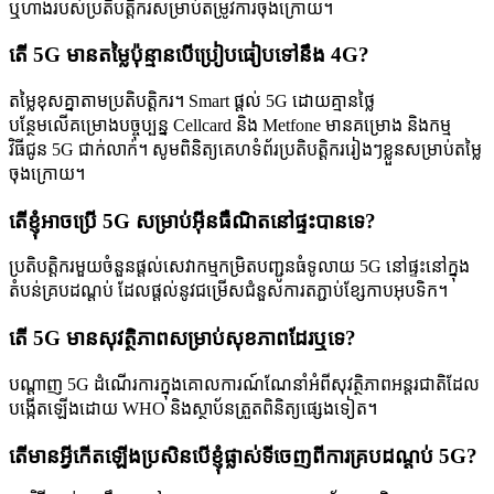
ឬហាងរបស់ប្រតិបត្តិករសម្រាប់តម្រូវការចុងក្រោយ។
តើ 5G មានតម្លៃប៉ុន្មានបើប្រៀបធៀបទៅនឹង 4G?
តម្លៃខុសគ្នាតាមប្រតិបត្តិករ។ Smart ផ្តល់ 5G ដោយគ្មានថ្លៃ
បន្ថែមលើគម្រោងបច្ចុប្បន្ន Cellcard និង Metfone មានគម្រោង និងកម្ម
វិធីជូន 5G ជាក់លាក់។ សូមពិនិត្យគេហទំព័រប្រតិបត្តិកររៀងៗខ្លួនសម្រាប់តម្លៃ
ចុងក្រោយ។
តើខ្ញុំអាចប្រើ 5G សម្រាប់អ៊ីនធឺណិតនៅផ្ទះបានទេ?
ប្រតិបត្តិករមួយចំនួនផ្តល់សេវាកម្មកម្រិតបញ្ជូនធំទូលាយ 5G នៅផ្ទះនៅក្នុង
តំបន់គ្របដណ្តប់ ដែលផ្តល់នូវជម្រើសជំនួសការតភ្ជាប់ខ្សែកាបអុបទិក។
តើ 5G មានសុវត្ថិភាពសម្រាប់សុខភាពដែរឬទេ?
បណ្តាញ 5G ដំណើរការក្នុងគោលការណ៍ណែនាំអំពីសុវត្ថិភាពអន្តរជាតិដែល
បង្កើតឡើងដោយ WHO និងស្ថាប័នត្រួតពិនិត្យផ្សេងទៀត។
តើមានអ្វីកើតឡើងប្រសិនបើខ្ញុំផ្លាស់ទីចេញពីការគ្របដណ្តប់ 5G?