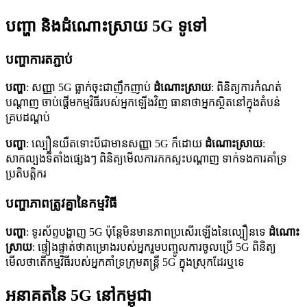
បញ្ហា និងដំណោះស្រាយ 5G ទូទៅ
បញ្ហាការតភ្ជាប់
បញ្ហា
: សញ្ញា 5G ធ្លាក់ចុះជាញឹកញាប់
ដំណោះស្រាយ
: ពិនិត្យការកំណត់
បណ្តាញ ចាប់ផ្តើមកម្មវិធីរបស់អ្នកឡើងវិញ ធានាថាអ្នកស្ថិតនៅក្នុងតំបន់
គ្របដណ្តប់
បញ្ហា
: ល្បឿនយឺតទោះបីជាមានសញ្ញា 5G ក៏ដោយ
ដំណោះស្រាយ
:
សាកល្បងទីតាំងផ្សេងៗ ពិនិត្យមើលការកកស្ទះបណ្តាញ ទាក់ទងការគាំទ្រ
ប្រតិបត្តិករ
បញ្ហាភាពត្រូវគ្នានៃកម្មវិធី
បញ្ហា
: ទូរស័ព្ទបង្ហាញ 5G ប៉ុន្តែមិនមានភាពប្រសើរឡើងនៃល្បឿនទេ
ដំណោះ
ស្រាយ
: ផ្ទៀងផ្ទាត់ថាគម្រោងរបស់អ្នករួមបញ្ចូលការចូលប្រើ 5G ពិនិត្យ
មើលថាតើកម្មវិធីរបស់អ្នកគាំទ្រក្រុមតន្រ្តី 5G ក្នុងស្រុកដែរឬទេ
អនាគតនៃ 5G នៅកម្ពុជា