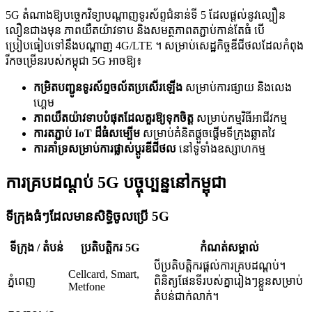
5G តំណាងឱ្យបច្ចេកវិទ្យាបណ្តាញទូរស័ព្ទជំនាន់ទី 5 ដែលផ្តល់នូវល្បឿន
លឿនជាងមុន ភាពយឺតយ៉ាវទាប និងសមត្ថភាពតភ្ជាប់កាន់តែធំ បើ
ប្រៀបធៀបទៅនឹងបណ្តាញ 4G/LTE ។ សម្រាប់សេដ្ឋកិច្ចឌីជីថលដែលកំពុង
រីកចម្រើនរបស់កម្ពុជា 5G អាចឱ្យ៖
កម្រិតបញ្ជូនទូរស័ព្ទចល័តប្រសើរឡើង
សម្រាប់ការផ្សាយ និងលេង
ហ្គេម
ភាពយឺតយ៉ាវទាបបំផុតដែលគួរឱ្យទុកចិត្ត
សម្រាប់កម្មវិធីអាជីវកម្ម
ការតភ្ជាប់ IoT ដ៏ធំសម្បើម
សម្រាប់គំនិតផ្តួចផ្តើមទីក្រុងឆ្លាតវៃ
ការគាំទ្រសម្រាប់ការផ្លាស់ប្តូរឌីជីថល
នៅទូទាំងឧស្សាហកម្ម
ការគ្របដណ្តប់ 5G បច្ចុប្បន្ននៅកម្ពុជា
ទីក្រុងធំៗដែលមានសិទ្ធិចូលប្រើ 5G
ទីក្រុង / តំបន់
ប្រតិបត្តិករ 5G
កំណត់សម្គាល់
បីប្រតិបត្តិករផ្តល់ការគ្របដណ្តប់។
Cellcard, Smart,
ភ្នំពេញ
ពិនិត្យផែនទីរបស់គ្នារៀងៗខ្លួនសម្រាប់
Metfone
តំបន់ជាក់លាក់។