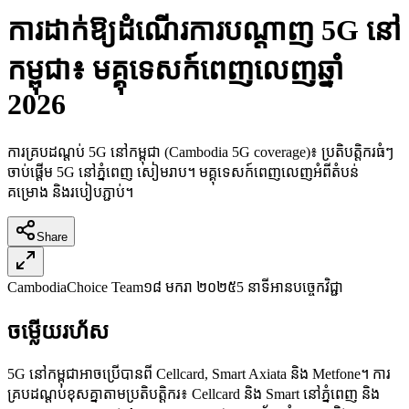
ការដាក់ឱ្យដំណើរការបណ្តាញ 5G នៅ
កម្ពុជា៖ មគ្គុទេសក៍ពេញលេញឆ្នាំ
2026
ការគ្របដណ្តប់ 5G នៅកម្ពុជា (Cambodia 5G coverage)៖ ប្រតិបត្តិករធំៗ
ចាប់ផ្តើម 5G នៅភ្នំពេញ សៀមរាប។ មគ្គុទេសក៍ពេញលេញអំពីតំបន់
គម្រោង និងរបៀបភ្ជាប់។
Share
CambodiaChoice Team
១៨ មករា ២០២៥
5 នាទីអាន
បច្ចេកវិជ្ជា
ចម្លើយរហ័ស
5G នៅកម្ពុជាអាចប្រើបានពី Cellcard, Smart Axiata និង Metfone។ ការ
គ្របដណ្តប់ខុសគ្នាតាមប្រតិបត្តិករ៖ Cellcard និង Smart នៅភ្នំពេញ និង