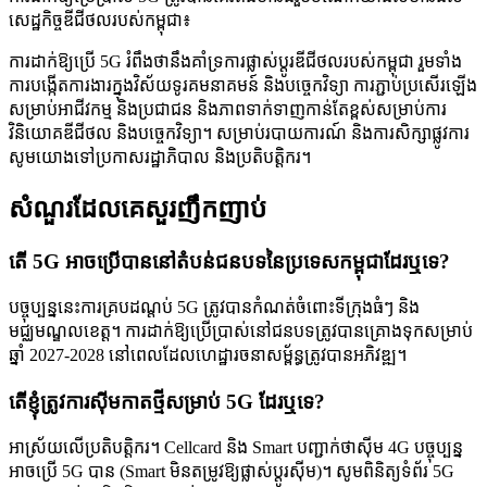
សេដ្ឋកិច្ចឌីជីថលរបស់កម្ពុជា៖
ការដាក់ឱ្យប្រើ 5G រំពឹងថានឹងគាំទ្រការផ្លាស់ប្តូរឌីជីថលរបស់កម្ពុជា រួមទាំង
ការបង្កើតការងារក្នុងវិស័យទូរគមនាគមន៍ និងបច្ចេកវិទ្យា ការភ្ជាប់ប្រសើរឡើង
សម្រាប់អាជីវកម្ម និងប្រជាជន និងភាពទាក់ទាញកាន់តែខ្ពស់សម្រាប់ការ
វិនិយោគឌីជីថល និងបច្ចេកវិទ្យា។ សម្រាប់របាយការណ៍ និងការសិក្សាផ្លូវការ
សូមយោងទៅប្រកាសរដ្ឋាភិបាល និងប្រតិបត្តិករ។
សំណួរដែលគេសួរញឹកញាប់
តើ 5G អាចប្រើបាននៅតំបន់ជនបទនៃប្រទេសកម្ពុជាដែរឬទេ?
បច្ចុប្បន្ននេះការគ្របដណ្តប់ 5G ត្រូវបានកំណត់ចំពោះទីក្រុងធំៗ និង
មជ្ឈមណ្ឌលខេត្ត។ ការដាក់ឱ្យប្រើប្រាស់នៅជនបទត្រូវបានគ្រោងទុកសម្រាប់
ឆ្នាំ 2027-2028 នៅពេលដែលហេដ្ឋារចនាសម្ព័ន្ធត្រូវបានអភិវឌ្ឍ។
តើខ្ញុំត្រូវការស៊ីមកាតថ្មីសម្រាប់ 5G ដែរឬទេ?
អាស្រ័យលើប្រតិបត្តិករ។ Cellcard និង Smart បញ្ជាក់ថាស៊ីម 4G បច្ចុប្បន្ន
អាចប្រើ 5G បាន (Smart មិនតម្រូវឱ្យផ្លាស់ប្តូរស៊ីម)។ សូមពិនិត្យទំព័រ 5G