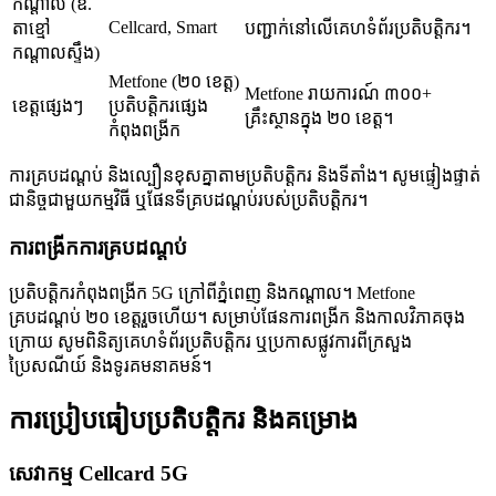
កណ្តាល (ឧ.
Cellcard, Smart
តាខ្មៅ
បញ្ជាក់នៅលើគេហទំព័រប្រតិបត្តិករ។
កណ្តាលស្ទឹង)
Metfone (២០ ខេត្ត)
Metfone រាយការណ៍ ៣០០+
ខេត្តផ្សេងៗ
ប្រតិបត្តិករផ្សេង
គ្រឹះស្ថានក្នុង ២០ ខេត្ត។
កំពុងពង្រីក
ការគ្របដណ្តប់ និងល្បឿនខុសគ្នាតាមប្រតិបត្តិករ និងទីតាំង។ សូមផ្ទៀងផ្ទាត់
ជានិច្ចជាមួយកម្មវិធី ឬផែនទីគ្របដណ្តប់របស់ប្រតិបត្តិករ។
ការពង្រីកការគ្របដណ្តប់
ប្រតិបត្តិករកំពុងពង្រីក 5G ក្រៅពីភ្នំពេញ និងកណ្តាល។ Metfone
គ្របដណ្តប់ ២០ ខេត្តរួចហើយ។ សម្រាប់ផែនការពង្រីក និងកាលវិភាគចុង
ក្រោយ សូមពិនិត្យគេហទំព័រប្រតិបត្តិករ ឬប្រកាសផ្លូវការពីក្រសួង
ប្រៃសណីយ៍ និងទូរគមនាគមន៍។
ការប្រៀបធៀបប្រតិបត្តិករ និងគម្រោង
សេវាកម្ម Cellcard 5G