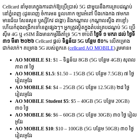
Cellcard នាំមុខគេក្នុងការដាក់ឱ្យប្រើប្រាស់ 5G ជាមួយនឹងការគ្របដណ្តប់
នៅភ្នំពេញ (ដូនពេញ ចំការមន ទួលគោក ច្បារអំពៅ បឹងកេងកង ៧មករា
មានជ័យ សែនសុខ ឫស្សីកែវ ដង្កោ) និងកណ្តាល (កណ្តាលស្ទឹង តាខ្មៅ)
ហើយកំពុងពង្រីកទៅខេត្តផ្សេងៗ។ អ្នកត្រូវស្ថិតក្នុងតំបន់គ្របដណ្តប់ 5G ប្រើ
ស៊ីម 4G ឬ eSIM និងមានកម្មវិធីគាំទ្រ 5G។ ចាប់ពី
ថ្ងៃទី ១ មករា ដល់ ថ្ងៃទី
៣១ មីនា ២០២៦
Cellcard ផ្តល់
ទិន្នន័យ 5G បន្ថែម ៥០%
លើគម្រោង
ជាក់លាក់។ គម្រោង 5G របស់ពួកគេ (
cellcard AO MOBILE
) រួមមាន៖
AO MOBILE $1
: $1 – ទិន្នន័យ 8GB (5G បន្ថែម 4GB) សុពល
ភាព ៧ ថ្ងៃ
AO MOBILE $1.5
: $1.50 – 15GB (5G បន្ថែម 7.5GB) ៧ ថ្ងៃ
រៀលអូវែរ
AO MOBILE $4
: $4 – 25GB (5G បន្ថែម 12.5GB) ២៨ ថ្ងៃ
រៀលអូវែរ
AO MOBILE Student $5
: $5 – 40GB (5G បន្ថែម 20GB)
៣០ ថ្ងៃ
AO MOBILE $6
: $6 – 60GB (5G បន្ថែម 30GB) ៣០ ថ្ងៃ រៀល
អូវែរ
AO MOBILE $10
: $10 – 100GB (5G បន្ថែម 50GB) ៣០ ថ្ងៃ
រៀលអូវែរ