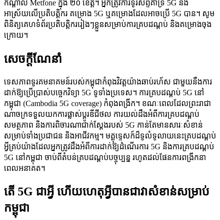
កណ្តាល Metfone ក្នុង ២០ ខេត្ត។ អ្នកត្រូវការទូរស័ព្ទគាំទ្រ 5G និង
អាស្រ័យលើប្រតិបត្តិករ គម្រោង 5G ឬគម្រោងដែលអាចប្រើ 5G បាន។ សូម
ពិនិត្យគេហទំព័រប្រតិបត្តិកររៀងៗខ្លួនសម្រាប់ការគ្របដណ្តប់ និងគម្រោងចុង
ក្រោយ។
សេចក្តីណែនាំ
ទេសភាពទូរគមនាគមន៍របស់កម្ពុជាកំពុងវិវត្តយ៉ាងឆាប់រហ័ស ជាមួយនឹងការ
ដាក់ឱ្យប្រើប្រាស់បច្ចេកវិទ្យា 5G ទូទាំងប្រទេស។ ការគ្របដណ្តប់ 5G នៅ
កម្ពុជា (Cambodia 5G coverage) កំពុងពង្រីក។ ខណៈពេលដែលព្រះរាជា
ណាចក្រទទួលយកការផ្លាស់ប្តូរឌីជីថល ការយល់ដឹងអំពីការគ្របដណ្តប់
សមត្ថភាព និងការពិចារណាជាក់ស្តែងរបស់ 5G កាន់តែមានសារៈសំខាន់
សម្រាប់ទាំងប្រជាជន និងអាជីវកម្ម។ មគ្គុទ្ទេសក៍ដ៏ទូលំទូលាយនេះគ្របដណ្តប់
អ្វីគ្រប់យ៉ាងដែលអ្នកត្រូវដឹងអំពីការដាក់ឱ្យដំណើរការ 5G និងការគ្របដណ្តប់
5G នៅកម្ពុជា ចាប់ពីតំបន់គ្របដណ្តប់បច្ចុប្បន្ន រហូតដល់ផែនការពង្រីកនា
ពេលអនាគត។
តើ 5G ជាអ្វី ហើយហេតុអ្វីបានជាវាសំខាន់សម្រាប់
កម្ពុជា