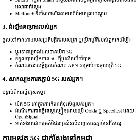
វេលាជាក់ស្តែង
Metfone៖ ទីតាំងហាងដែលមានព័ត៌មានគ្របដណ្តប់
3. ដំឡើងគម្រោងរបស់អ្នក
ចូលទៅកាន់ហាងរបស់ប្រតិបត្តិកររបស់អ្នក ឬប្រើកម្មវិធីរបស់ពួកគេដើម្បី៖
ប្តូរទៅគម្រោងដែលបានបើក 5G
ទទួលបានស៊ីមកាត 5G ថ្មីប្រសិនបើចាំបាច់
កំណត់រចនាសម្ព័ន្ធការកំណត់ APN សម្រាប់ការចូលប្រើ 5G
4. សាកល្បងការតភ្ជាប់ 5G របស់អ្នក។
បន្ទាប់ពីការធ្វើឱ្យសកម្ម៖
បើក 5G នៅក្នុងការកំណត់ទូរស័ព្ទរបស់អ្នក។
ដំណើរការការធ្វើតេស្តល្បឿនដោយប្រើ Ookla ឬ Speedtest ដោយ
OpenSignal
ទាក់ទងសេវាកម្មអតិថិជនប្រសិនបើបញ្ហាការតភ្ជាប់នៅតែបន្ត
ការអនុវត្ត 5G ជាក់ស្តែងនៅកម្ពុជា