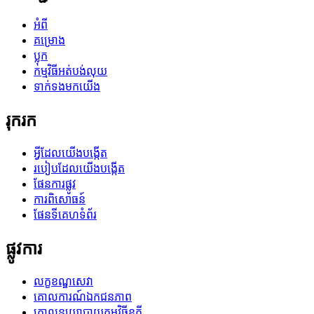
អំពី
គម្រោង
ប្លុក
កម្មវិធីអត់បង់លុយ
ទាក់ទងមកយើង
រុករក
អ្វីដែលយើងបង្កើត
របៀបដែលយើងបង្កើត
ផែនការផ្លូវ
ការពិសោធន៍
ផែនទីគេហទំព័រ
ផ្លូវការ
លក្ខខណ្ឌសេវា
គោលការណ៍ឯកជនភាព
គោលនយោបាយកម្មវិធីខូកី