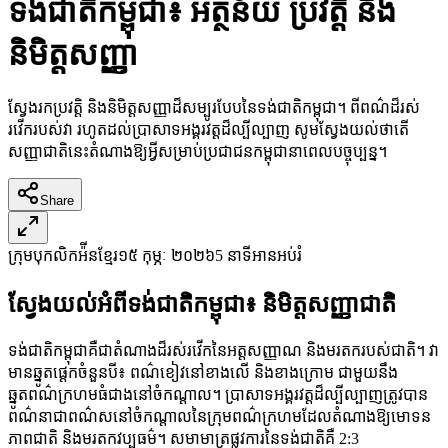
ទង់ជាតិកម្ពុជា៖ អត្ថន័យ ប្រវត្តិ និង
និមិត្តសញ្ញា
ស្វែងរកប្រវត្តិ និងនិមិត្តសញ្ញាដ៏សម្បូរបែបនៃទង់ជាតិកម្ពុជា។ ពីពណ៌ដ៏រស់
រវើករបស់វា រហូតដល់ប្រាសាទអង្គរវត្តដ៏ល្បីល្បាញ សូមស្វែងយល់ថាតើ
សញ្ញាជាតិនេះតំណាងឱ្យអ្វីសម្រាប់ប្រជាជនកម្ពុជានាពេលបច្ចុប្បន្ន។
Share
ក្រុមបុកលិកអ៉ីនខ្មែរ
១៥ កុម្ភៈ ២០២៦
5 នាទីអាន
អប់រំ
ស្វែងយល់អំពីទង់ជាតិកម្ពុជា៖ និមិត្តសញ្ញាជាតិ
ទង់ជាតិកម្ពុជាគឺជាតំណាងដ៏រស់រវើកនៃអត្តសញ្ញាណ និងមរតករបស់ជាតិ។ វា
មានឆ្នូតផ្ដេកចំនួនបី៖ ពណ៌ខៀវនៅខាងលើ និងខាងក្រោម ជាមួយនឹង
ឆ្នូតពណ៌ក្រហមធំជាងនៅចំកណ្តាល។ ប្រាសាទអង្គរវត្តដ៏ល្បីល្បាញត្រូវបាន
ពណ៌នាជាពណ៌សនៅចំកណ្តាលនៃក្រុមពណ៌ក្រហមដែលតំណាងឱ្យមោទន
ភាពជាតិ និងមរតកវប្បធម៌។ សមាមាត្រផ្លូវការនៃទង់ជាតិគឺ 2:3