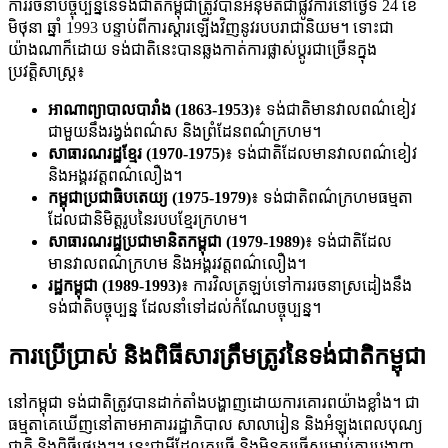
ការរចនាបច្ចុប្បន្ននៃទង់ជាតិកម្ពុជាត្រូវបានអនុម័តជាផ្លូវការនៅថ្ងៃទី 24 ខែ
មិថុនា ឆ្នាំ 1993 បន្ទាប់ពីការស្ដារឡើងវិញនូវរបបរាជានិយម។ ទោះជា
យ៉ាងណាក៏ដោយ ទង់ជាតិនេះបានឆ្លងកាត់ការផ្លាស់ប្តូរជាច្រើនក្នុង
ប្រវត្តិសាស្ត្រ៖
អាណាព្យាបាលបារាំង (1863-1953)
៖ ទង់ជាតិមានវាលពណ៌ខៀវ
ជាមួយនឹងរង្វង់ពណ៌ស និងព្រំដែនពណ៌ក្រហម។
សាធារណរដ្ឋខ្មែរ (1970-1975)
៖ ទង់ជាតិដែលមានវាលពណ៌ខៀវ
និងអង្គរវត្តពណ៌លឿង។
កម្ពុជាប្រជាធិបតេយ្យ (1975-1979)
៖ ទង់ជាតិពណ៌ក្រហមធម្មតា
ដែលជានិមិត្តរូបនៃរបបខ្មែរក្រហម។
សាធារណរដ្ឋប្រជាមានិតកម្ពុជា (1979-1989)
៖ ទង់ជាតិដែល
មានវាលពណ៌ក្រហម និងអង្គរវត្តពណ៌លឿង។
រដ្ឋកម្ពុជា (1989-1993)
៖ ការវិលត្រឡប់ទៅការរចនាស្រដៀងនឹង
ទង់ជាតិបច្ចុប្បន្ន ដែលនាំទៅដល់កំណែបច្ចុប្បន្ន។
ការប្រើប្រាស់ និងពិធីសារត្រឹមត្រូវនៃទង់ជាតិកម្ពុជា
នៅកម្ពុជា ទង់ជាតិត្រូវបានដាក់តាំងបង្ហាញដោយការគោរពយ៉ាងខ្លាំង។ ជា
ធម្មតាគេឃើញនៅតាមអាគាររដ្ឋាភិបាល សាលារៀន និងអំឡុងពេលបុណ្យ
ជាតិ និងពិធីផ្សេងៗ។ នេះជាអ្វីដែលគួរធ្វើ និងមិនគួរធ្វើសម្រាប់ការបង្ហាញ