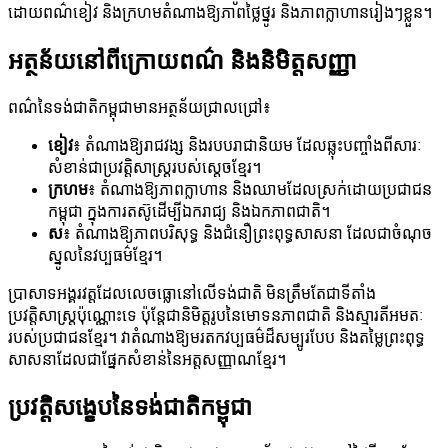
ដោយពណ៌ខៀវ និងក្រហមតំណាងឱ្យភាពថ្លៃថ្នូរ និងភាពក្លាហានរៀងៗខ្លួន។
អត្ថន័យនៅពីក្រោយពណ៌ និងនិមិត្តសញ្ញា
ពណ៌នៃទង់ជាតិកម្ពុជាមានអត្ថន័យជ្រាលជ្រៅ៖
ខៀវ
៖ តំណាងឱ្យរាជវង្ស និងរបបរាជានិយម ដែលឆ្លុះបញ្ចាំងពីសារៈ
សំខាន់ជាប្រវត្តិសាស្ត្ររបស់ស្តេចខ្មែរ។
ក្រហម
៖ តំណាងឱ្យភាពក្លាហាន និងឈាមដែលស្រក់ដោយប្រជាជន
កម្ពុជា ក្នុងការតស៊ូដើម្បីឯករាជ្យ និងឯកភាពជាតិ។
ស
៖ តំណាងឱ្យភាពបរិសុទ្ធ និងជំនឿព្រះពុទ្ធសាសនា ដែលជាចំណុច
ស្នូលនៃវប្បធម៌ខ្មែរ។
ប្រាសាទអង្គរវត្តដែលលេចធ្លោនៅលើទង់ជាតិ មិនត្រឹមតែជាទីតាំង
ប្រវត្តិសាស្ត្រប៉ុណ្ណោះទេ ប៉ុន្តែជានិមិត្តរូបនៃមោទនភាពជាតិ និងស្មារតីអមតៈ
របស់ប្រជាជនខ្មែរ។ វា​តំណាង​ឱ្យ​មរតក​វប្បធម៌​ដ៏​សម្បូរ​បែប និង​តម្លៃ​ព្រះពុទ្ធ
សាសនា​ដែល​ជា​ផ្នែក​សំខាន់​នៃ​អត្តសញ្ញាណ​ខ្មែរ។
ប្រវត្តិសង្ខេបនៃទង់ជាតិកម្ពុជា