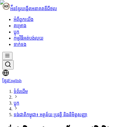
អ៉ីនខ្មែរ
បង្កើតអនាគតឌីជីថល
អំពី​ពួក​យើង
គម្រោង
ប្លុក
កម្មវិធីអត់បង់លុយ
ទាក់ទង
ខ្មែរ
English
ទំព័រដើម
ប្លុក
ទង់ជាតិកម្ពុជា៖ អត្ថន័យ ប្រវត្តិ និងនិមិត្តសញ្ញា