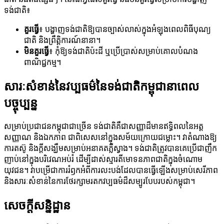
ទង់ជាតិ៖
គួរធ្វើ
៖ បង្ហាញទង់ជាតិឱ្យបានច្បាស់លាស់ក្នុងអំឡុងពេលពិធីបុណ្យ
ជាតិ និងព្រឹត្តិការណ៍នានា។
មិនគួរធ្វើ
៖ កុំឱ្យទង់ជាតិប៉ះដី ឬប្រើប្រាស់សម្រាប់គោលបំណង
ពាណិជ្ជកម្ម។
សារៈសំខាន់នៃវប្បធម៌នៃទង់ជាតិកម្ពុជានាពេល
បច្ចុប្បន្ន
សម្រាប់ប្រជាជនកម្ពុជាជាច្រើន ទង់ជាតិគឺជាសញ្ញាដ៏មានឥទ្ធិពលនៃអត្ត
សញ្ញាណ និងឯកភាព ជាពិសេសនៅក្នុងសម័យក្រោយជម្លោះ។ វា​តំណាង​ឱ្យ​
ការ​តស៊ូ និង​ក្តី​សង្ឃឹម​សម្រាប់​អនាគត​ភ្លឺស្វាង។ ទង់ជាតិ​ត្រូវ​បាន​គេ​ប្រើ​ជា​ញឹក​
ញាប់​នៅ​ក្នុង​បរិវេណ​អប់រំ ដើម្បី​ដាស់​ស្មារតី​មោទនភាព​ជាតិ​ក្នុង​ចំណោម​
យុវជន។ វា​បម្រើ​ជា​ការ​រំឭក​អំពី​ការ​លះបង់​ដែល​បាន​ធ្វើ​ឡើង​សម្រាប់​សេរីភាព
និង​សារៈសំខាន់​នៃ​ការ​ថែរក្សា​មរតក​វប្បធម៌​ដ៏​សម្បូរ​បែប​របស់​កម្ពុជា។
សេចក្តីសន្និដ្ឋាន