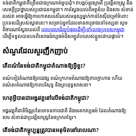
ទង់ជាតិកម្ពុជាគឺច្រើនជាងក្រណាត់មួយដុំ។ វាបង្កប់នូវស្មារតី ប្រវត្តិសាស្ត្រ និង
សេចក្តីប្រាថ្នារបស់ប្រជាជនកម្ពុជា។ ការស្វែងយល់ពីអត្ថន័យ និងសារៈសំខាន់
របស់វា អាចធ្វើឱ្យការកោតសរសើររបស់មនុស្សម្នាក់កាន់តែស៊ីជម្រៅចំពោះ
ប្រទេសដ៏ស្រស់ស្អាតនេះ។ សម្រាប់​អ្នក​ដែល​មាន​គម្រោង​ទៅ​ទស្សនា សូម​
ពិចារណា​ស្វែង​យល់​ពី
ពេលវេលាដ៏ល្អបំផុតដើម្បីទៅលេងប្រទេសកម្ពុជា
ដើម្បី​ទទួល​បាន​បទពិសោធន៍​វប្បធម៌​ដ៏​សម្បូរ​បែប​របស់​ខ្លួន​ដោយ​ផ្ទាល់។
សំណួរដែលសួរញឹកញាប់
តើពណ៌នៃទង់ជាតិកម្ពុជាតំណាងឱ្យអ្វីខ្លះ?
ពណ៌ខៀវតំណាងឱ្យរាជវង្ស ពណ៌ក្រហមតំណាងឱ្យភាពក្លាហាន ហើយ
ពណ៌សតំណាងឱ្យភាពបរិសុទ្ធ និងព្រះពុទ្ធសាសនា។
ហេតុអ្វីបានជាអង្គរវត្តនៅលើទង់ជាតិកម្ពុជា?
អង្គរវត្ត​គឺ​ជា​និមិត្តរូប​នៃ​មោទនភាព​ជាតិ និង​មរតក​វប្បធម៌ ដែល​តំណាង​ឱ្យ​
សារៈសំខាន់​ជា​ប្រវត្តិសាស្ត្រ​នៃ​ចក្រភព​ខ្មែរ។
តើទង់ជាតិកម្ពុប្បន្នត្រូវបានអនុម័តនៅពេលណា?