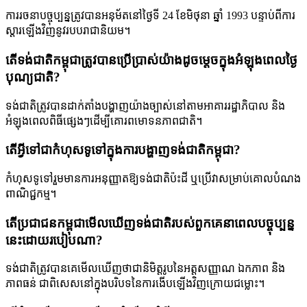
ការរចនាបច្ចុប្បន្នត្រូវបានអនុម័តនៅថ្ងៃទី 24 ខែមិថុនា ឆ្នាំ 1993 បន្ទាប់ពីការ
ស្ដារឡើងវិញនូវរបបរាជានិយម។
តើទង់ជាតិកម្ពុជាត្រូវបានប្រើប្រាស់យ៉ាងដូចម្តេចក្នុងអំឡុងពេលថ្ងៃ
បុណ្យជាតិ?
ទង់ជាតិ​ត្រូវ​បាន​ដាក់​តាំង​បង្ហាញ​យ៉ាង​ច្បាស់​នៅ​តាម​អាគារ​រដ្ឋាភិបាល និង​
អំឡុង​ពេល​ពិធី​ផ្សេងៗ​ដើម្បី​គោរព​មោទនភាព​ជាតិ។
តើអ្វីទៅជាកំហុសទូទៅក្នុងការបង្ហាញទង់ជាតិកម្ពុជា?
កំហុស​ទូទៅ​រួម​មាន​ការ​អនុញ្ញាត​ឱ្យ​ទង់ជាតិ​ប៉ះ​ដី ឬ​ប្រើ​វា​សម្រាប់​គោលបំណង​
ពាណិជ្ជកម្ម។
តើប្រជាជនកម្ពុជាមើលឃើញទង់ជាតិរបស់ពួកគេនាពេលបច្ចុប្បន្ន
នេះដោយរបៀបណា?
ទង់ជាតិ​ត្រូវ​បាន​គេ​មើល​ឃើញ​ថា​ជា​និមិត្តរូប​នៃ​អត្តសញ្ញាណ ឯកភាព និង​
ភាព​ធន់ ជា​ពិសេស​នៅ​ក្នុង​បរិបទ​នៃ​ការ​ងើប​ឡើង​វិញ​ក្រោយ​ជម្លោះ។