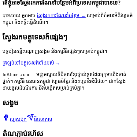
តើខ្ញុំអាចស្វែងរកការណែនាំបន្ថែមអំពីប្រទេសកម្ពុជាបានទេ?
បាទ/ចាស អ្នកអាច
ស្វែងរកការណែនាំបន្ថែម →
សម្រាប់ព័ត៌មានអំពីវប្បធម៌
កម្ពុជា និងគន្លឹះធ្វើដំណើរ។
ស្វែងរកមគ្គុទេសក៍ផ្សេងៗ
បន្តរៀនគន្លឹះបណ្ដាញសង្គម និងកម្មវិធីផ្សេងៗសម្រាប់កម្ពុជា។
ត្រឡប់ទៅមគ្គុទេសក៍ទាំងអស់ →
InKhmer.com — មជ្ឈមណ្ឌលឌីជីថលខ្មែរផ្ទាល់ខ្លួនដែលក្រុមយើងចាត់
ថ្នាក់។ កម្មវិធី ធនធានកម្ពុជា វប្បធម៌ខ្មែរ និងគម្រោងឌីជីថល។ ជាក់ស្តែង
ងាយចូលដំណើរការ និងបង្កើតសម្រាប់គ្រប់គ្នា។
សង្គម
ហ្វេសប៊ុក
ធីលេក្រាម
តំណភ្ជាប់រហ័ស