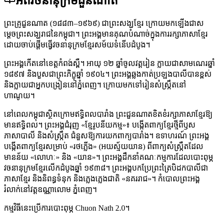
អំពីវចនានុក្រមជួនណាត
ព្រះគ្រូជួនណាត (១៨៨៣–១៩៦៩) ជាព្រះសង្ឃខ្មែរ ក្រោយមកឡើងជាស
ម្តេចព្រះសង្ឃរាជនៃកម្ពុជា។ ព្រះអង្គមានគុណបំណាច់ក្នុងការរក្សាភាសាខ្មែរ
ដោយចាប់ផ្តើមធ្វើវចនានុក្រមខ្មែរសម័យទំនើបដំបូង។
ព្រះអង្គកើតនៅខេត្តកំពង់ស្ពឺ។ អាយុ ១២ ឆ្នាំចូលវត្តរៀន ក្លាយជាសាមណេរឆ្នាំ
១៨៩៧ និងបួសជាព្រះភិក្ខុឆ្នាំ ១៩០៤។ ព្រះអង្គឆ្លងកាត់ប្រឡងបាលីបានខ្ពស់
និងក្លាយជាអ្នកបង្រៀននៅភ្នំពេញ។ ក្រោយមកទៅរៀនសំស្ក្រឹតនៅ
ហាណូយ។
នៅពេលកម្ពុជាស្ថិតក្រោមឥទ្ធិពលបារាំង ព្រះជួនណាតខិតខំរក្សាភាសាខ្មែរឱ្យ
មានឥទ្ធិពល។ ព្រះអង្គជំរុញ «ខ្មែរូបនីយកម្ម»៖ បង្កើតពាក្យខ្មែរថ្មីពីឫស
ភាសាបាលី និងសំស្ក្រឹត ជំនួសឱ្យការយកពាក្យបារាំង។ ឧទាហរណ៍ ព្រះអង្គ
បង្កើតពាក្យខ្មែរសម្រាប់ «រថភ្លើង» (អយស្ម័យយាន) ពីពាក្យសំស្ក្រឹតដែល
មានន័យ «លោហៈ» និង «យាន»។ ព្រះអង្គដឹកនាំគណៈកម្មការដែលបោះពុម្ភ
វចនានុក្រមខ្មែរលើកដំបូងឆ្នាំ ១៩៣៨។ ព្រះអង្គបកប្រែព្រះត្រៃបិដកបាលីជា
ភាសាខ្មែរ និងនិពន្ធទំនុក និងភ្លេងភ្លេងជាតិ «នគររាជ»។ កំបោលព្រះអង្គ
រំលាក់នៅវត្តឧណ្ណាលោម ភ្នំពេញ។
កម្មវិធីនេះប្រើការបោះពុម្ភ Chuon Nath 2.0។