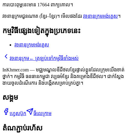
ការបោះពុម្ភនេះមាន 17664 ពាក្យគោល។
វចនានុក្រមជួនណាត (ខ្មែរ–ខ្មែរ)។ មើលផងដែរ
វចនានុក្រមអង់គ្លេស
។
កម្មវិធីផ្សេងទៀតក្នុងប្រភេទនេះ
វចនានុក្រមអង់គ្លេស
វចនានុក្រម
←
ត្រឡប់ទៅកម្មវិធីទាំងអស់
InKhmer.com — មជ្ឈមណ្ឌលឌីជីថលខ្មែរផ្ទាល់ខ្លួនដែលក្រុមយើងចាត់
ថ្នាក់។ កម្មវិធី ធនធានកម្ពុជា វប្បធម៌ខ្មែរ និងគម្រោងឌីជីថល។ ជាក់ស្តែង
ងាយចូលដំណើរការ និងបង្កើតសម្រាប់គ្រប់គ្នា។
សង្គម
ហ្វេសប៊ុក
ធីលេក្រាម
តំណភ្ជាប់រហ័ស