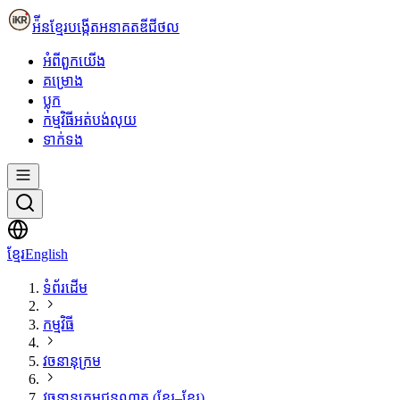
អ៉ីនខ្មែរ
បង្កើតអនាគតឌីជីថល
អំពី​ពួក​យើង
គម្រោង
ប្លុក
កម្មវិធីអត់បង់លុយ
ទាក់ទង
ខ្មែរ
English
ទំព័រដើម
កម្មវិធី
វចនានុក្រម
វចនានុក្រមជួនណាត (ខ្មែរ–ខ្មែរ)