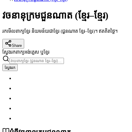
វចនានុក្រមជួនណាត (ខ្មែរ–ខ្មែរ)
រកមើលពាក្យខ្មែរ និយមន័យជាខ្មែរ (ជួនណាត ខ្មែរ–ខ្មែរ)។ ឥតគិតថ្លៃ។
Share
ស្វែងរកពាក្យអង់គ្លេស ឬខ្មែរ
ស្វែងរក