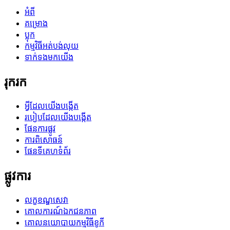
អំពី
គម្រោង
ប្លុក
កម្មវិធីអត់បង់លុយ
ទាក់ទងមកយើង
រុករក
អ្វីដែលយើងបង្កើត
របៀបដែលយើងបង្កើត
ផែនការផ្លូវ
ការពិសោធន៍
ផែនទីគេហទំព័រ
ផ្លូវការ
លក្ខខណ្ឌសេវា
គោលការណ៍ឯកជនភាព
គោលនយោបាយកម្មវិធីខូកី