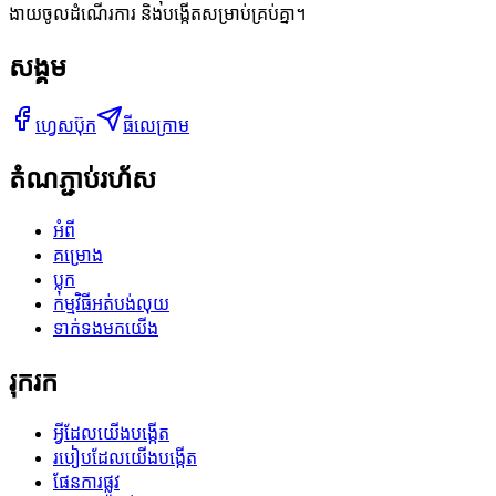
ងាយចូលដំណើរការ និងបង្កើតសម្រាប់គ្រប់គ្នា។
សង្គម
ហ្វេសប៊ុក
ធីលេក្រាម
តំណភ្ជាប់រហ័ស
អំពី
គម្រោង
ប្លុក
កម្មវិធីអត់បង់លុយ
ទាក់ទងមកយើង
រុករក
អ្វីដែលយើងបង្កើត
របៀបដែលយើងបង្កើត
ផែនការផ្លូវ