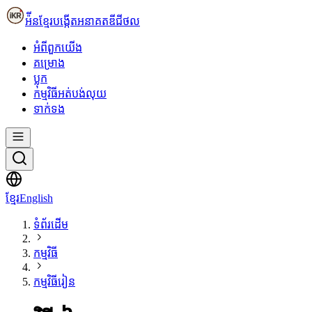
អ៉ីនខ្មែរ
បង្កើតអនាគតឌីជីថល
អំពី​ពួក​យើង
គម្រោង
ប្លុក
កម្មវិធីអត់បង់លុយ
ទាក់ទង
ខ្មែរ
English
ទំព័រដើម
កម្មវិធី
កម្មវិធីរៀន