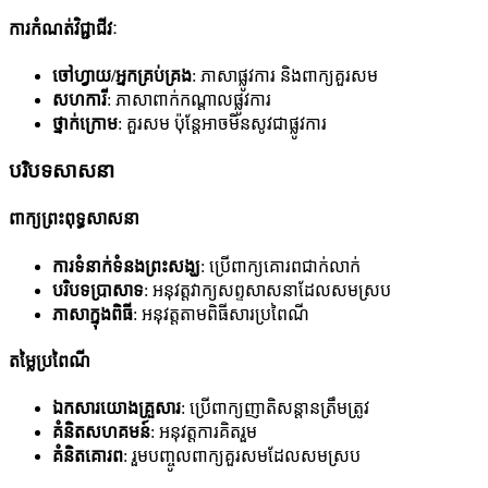
ការកំណត់វិជ្ជាជីវៈ
ចៅហ្វាយ/អ្នកគ្រប់គ្រង
: ភាសាផ្លូវការ និងពាក្យគួរសម
សហការី
: ភាសាពាក់កណ្តាលផ្លូវការ
ថ្នាក់ក្រោម
: គួរសម ប៉ុន្តែអាចមិនសូវជាផ្លូវការ
បរិបទសាសនា
ពាក្យព្រះពុទ្ធសាសនា
ការទំនាក់ទំនងព្រះសង្ឃ
: ប្រើពាក្យគោរពជាក់លាក់
បរិបទប្រាសាទ
: អនុវត្តវាក្យសព្ទសាសនាដែលសមស្រប
ភាសាក្នុងពិធី
: អនុវត្តតាមពិធីសារប្រពៃណី
តម្លៃប្រពៃណី
ឯកសារយោងគ្រួសារ
: ប្រើពាក្យញាតិសន្តានត្រឹមត្រូវ
គំនិតសហគមន៍
: អនុវត្តការគិតរួម
គំនិតគោរព
: រួមបញ្ចូលពាក្យគួរសមដែលសមស្រប