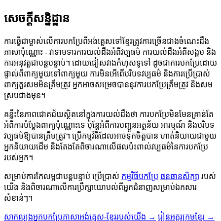
សេចក្តីសន្និដ្ឋាន
ការធ្វើជាម្ចាស់លើការបកប្រែពីអង់គ្លេសទៅខ្មែរត្រូវការច្រើនជាងចំណេះដឹង
ភាសាប៉ុណ្ណោះ - វាទាមទារការយល់ដឹងអំពីវប្បធម៌ ការយល់ដឹងអំពីសង្គម និង
ការអនុវត្តជាបន្តបន្ទាប់។ ដោយជៀសវាងកំហុសទូទៅ ដូចជាការបកប្រែដោយ
ផ្ទាល់ពីពាក្យមួយទៅពាក្យមួយ ការមិនអើពើបរិបទវប្បធម៌ និងការប្រើប្រាស់
ពាក្យគួរសមមិនត្រឹមត្រូវ អ្នកអាចសម្រេចបាននូវការបកប្រែត្រឹមត្រូវ និងសម
ស្របជាងមុន។
គន្លឹះនៃភាពជោគជ័យស្ថិតនៅក្នុងការយល់ដឹងថា ការបកប្រែមិនមែនគ្រាន់តែ
អំពីការបំប្លែងពាក្យប៉ុណ្ណោះទេ ប៉ុន្តែអំពីការបញ្ជូនអត្ថន័យ អារម្មណ៍ និងបរិបទ
វប្បធម៌ឱ្យបានត្រឹមត្រូវ។ ប្រើកម្មវិធីដែលអាចទុកចិត្តបាន ហាត់និយាយជាមួយ
អ្នកនិយាយដើម និងតែងតែពិចារណាលើផលប៉ះពាល់វប្បធម៌នៃការបកប្រែ
របស់អ្នក។
សម្រាប់ការកែលម្អជាបន្តបន្ទាប់ ប្រើប្រាស់
កម្មវិធីបកប្រែ
ធនធានសិក្សា
របស់
យើង និងពិចារណាលើការប្រឹក្សាយោបល់ពីអ្នកជំនាញសម្រាប់ឯកសារ
សំខាន់ៗ។
សាកល្បងអ្នកបកប្រែភាសាអង់គ្លេស-ខ្មែររបស់យើង →
រៀនអក្ខរក្រមខ្មែរ →