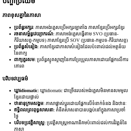
បញ្ហាប្រឈម
ភាពខុសគ្នានៃភាសា
ប្រព័ន្ធអក្សរ
: ភាសាអង់គ្លេសប្រើអក្សរឡាតាំង ភាសាខ្មែរប្រើអក្សរខ្មែរ
រចនាសម្ព័ន្ធវេយ្យាករណ៍
: ភាសាអង់គ្លេសធ្វើតាម SVO (ប្រធាន-
កិរិយាសព្ទ-កម្មបទ) ភាសាខ្មែរប្រើ SOV (ប្រធាន-កម្មបទ-កិរិយាសព្ទ)
ប្រព័ន្ធសំនៀង
: ភាសាខ្មែរជាភាសាសំនៀងដែលប៉ះពាល់ដល់អត្ថន័យ
នៃពាក្យ
ពាក្យគួរសម
: ប្រព័ន្ធស្មុគស្មាញនៃការប្រែប្រួលភាសាដោយផ្អែកលើការ
គោរព
បរិបទវប្បធម៌
ឃ្លាidiomatic
: ឃ្លាidiomatic ជាច្រើនរបស់អង់គ្លេសមិនមានសមមូល
ខ្មែរដោយផ្ទាល់
ឋានានុក្រមសង្គម
: ភាសាផ្លាស់ប្តូរដោយផ្អែកលើទំនាក់ទំនង និងឋានៈ
ឥទ្ធិពលព្រះពុទ្ធសាសនា
: គំនិតសាសនាបានបង្កប់នៅក្នុងភាសាប្រចាំ
ថ្ងៃ
បរិបទប្រវត្តិសាស្ត្រ
: ប្រវត្តិសាស្រ្តអាណានិគមប៉ះពាល់ដល់ការវិវត្តន៍នៃ
ភាសា