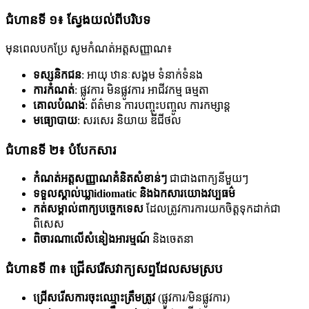
ជំហានទី ១៖ ស្វែងយល់ពីបរិបទ
មុនពេលបកប្រែ សូមកំណត់អត្តសញ្ញាណ៖
ទស្សនិកជន
: អាយុ ឋានៈសង្គម ទំនាក់ទំនង
ការកំណត់
: ផ្លូវការ មិនផ្លូវការ អាជីវកម្ម ធម្មតា
គោលបំណង
: ព័ត៌មាន ការបញ្ចុះបញ្ចូល ការកម្សាន្ត
មធ្យោបាយ
: សរសេរ និយាយ ឌីជីថល
ជំហានទី ២៖ បំបែកសារ
កំណត់អត្តសញ្ញាណគំនិតសំខាន់ៗ
ជាជាងពាក្យនីមួយៗ
ទទួលស្គាល់ឃ្លាidiomatic និងឯកសារយោងវប្បធម៌
កត់សម្គាល់ពាក្យបច្ចេកទេស
ដែលត្រូវការការយកចិត្តទុកដាក់ជា
ពិសេស
ពិចារណាលើសំនៀងអារម្មណ៍
និងចេតនា
ជំហានទី ៣៖ ជ្រើសរើសវាក្យសព្ទដែលសមស្រប
ជ្រើសរើសការចុះឈ្មោះត្រឹមត្រូវ
(ផ្លូវការ/មិនផ្លូវការ)