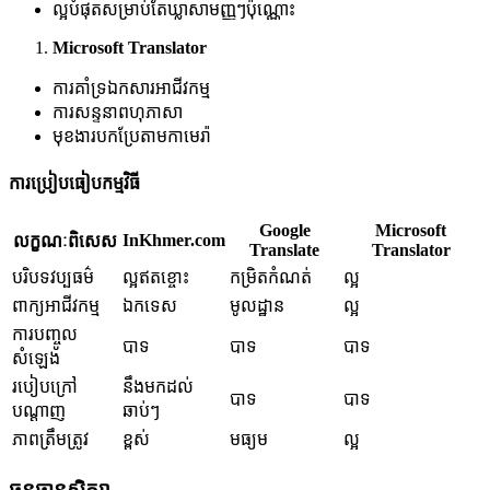
ល្អបំផុតសម្រាប់តែឃ្លាសាមញ្ញៗប៉ុណ្ណោះ
Microsoft Translator
ការគាំទ្រឯកសារអាជីវកម្ម
ការសន្ទនាពហុភាសា
មុខងារបកប្រែតាមកាមេរ៉ា
ការប្រៀបធៀបកម្មវិធី
Google
Microsoft
InKhmer.com
លក្ខណៈពិសេស
Translate
Translator
បរិបទវប្បធម៌
ល្អឥតខ្ចោះ
កម្រិតកំណត់
ល្អ
ពាក្យអាជីវកម្ម
ឯកទេស
មូលដ្ឋាន
ល្អ
ការបញ្ចូល
បាទ
បាទ
បាទ
សំឡេង
របៀបក្រៅ
នឹងមកដល់
បាទ
បាទ
បណ្តាញ
ឆាប់ៗ
ភាពត្រឹមត្រូវ
ខ្ពស់
មធ្យម
ល្អ
ធនធានសិក្សា