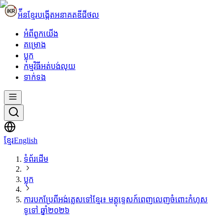
អ៉ីនខ្មែរ
បង្កើតអនាគតឌីជីថល
អំពី​ពួក​យើង
គម្រោង
ប្លុក
កម្មវិធីអត់បង់លុយ
ទាក់ទង
ខ្មែរ
English
ទំព័រដើម
ប្លុក
ការបកប្រែពីអង់គ្លេសទៅខ្មែរ៖ មគ្គុទ្ទេសក៍ពេញលេញចំពោះកំហុស
ទូទៅ ឆ្នាំ២០២៦