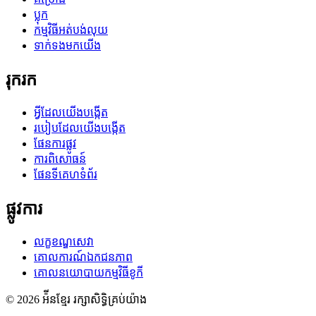
ប្លុក
កម្មវិធីអត់បង់លុយ
ទាក់ទងមកយើង
រុករក
អ្វីដែលយើងបង្កើត
របៀបដែលយើងបង្កើត
ផែនការផ្លូវ
ការពិសោធន៍
ផែនទីគេហទំព័រ
ផ្លូវការ
លក្ខខណ្ឌសេវា
គោលការណ៍ឯកជនភាព
គោលនយោបាយកម្មវិធីខូកី
© 2026 អ៉ីនខ្មែរ រក្សាសិទ្ធិគ្រប់យ៉ាង