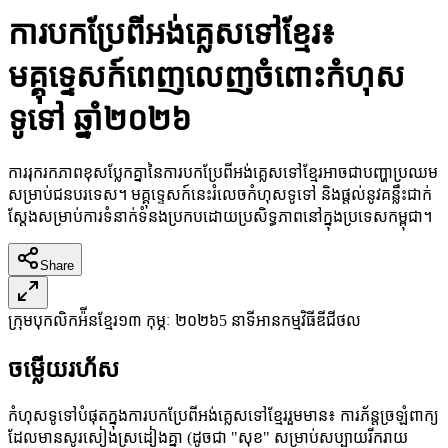
ការបកប្រែពីអង់គ្លេសទៅខ្មែរ៖
មគ្គុទ្ទេសក៍ពេញលេញចំពោះកំហុស
ទូទៅ ឆ្នាំ២០២៦
ការរុករកភាពខុសប្លែកគ្នានៃការបកប្រែពីអង់គ្លេសទៅខ្មែរអាចជាបញ្ហាប្រឈម
សម្រាប់ជនបរទេស។ មគ្គុទ្ទេសក៍នេះរំលេចកំហុសទូទៅ និងផ្តល់នូវគន្លឹះជាក់
ស្តែងសម្រាប់ការទំនាក់ទំនងប្រកបដោយប្រសិទ្ធភាពនៅក្នុងប្រទេសកម្ពុជា។
Share
ក្រុមបុកលិកអ៉ីនខ្មែរ
១៣ កុម្ភៈ ២០២៦
5 នាទីអាន
កម្មវិធីឌីជីថល
ចម្លើយរហ័ស
កំហុសទូទៅបំផុតក្នុងការបកប្រែពីអង់គ្លេសទៅខ្មែររួមមាន៖ ការភ័ន្តច្រឡំពាក្យ
ដែលមានសូរសៀងស្រដៀងគ្នា (ដូចជា "សុខ" សម្រាប់សប្បាយរីករាយ