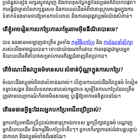
ប្រព័ន្ធសំនៀង អក្សរស្មុគស្មាញ និងភាពខុសប្លែកគ្នានៃវប្បធម៌គឺពិបាកបំផុត។
ការធ្វើជាម្ចាស់នៃពាក្យគួរសម និងការយល់ដឹងអំពីឋានានុក្រមសង្គមក្នុងការ
ទំនាក់ទំនងទាមទារឱ្យមានការប៉ះពាល់ និងការអនុវត្តវប្បធម៌យ៉ាងសំខាន់។
តើខ្ញុំអាចរៀនការបកប្រែភាសាខ្មែរតាមអ៊ីនធឺណិតបានទេ?
បាទ ធនធានអនឡាញជាច្រើន រួមទាំង
កម្មវិធីបកប្រែ
និង
ការណែនាំសិក្សា
របស់យើងអាចជួយបាន។ ទោះជាយ៉ាងណាក៏ដោយ ការអនុវត្តជាមួយអ្នក
និយាយដើមគឺចាំបាច់សម្រាប់ការអភិវឌ្ឍជំនាញពិតប្រាកដ។
តើចំណេះដឹងវប្បធម៌មានសារៈសំខាន់ប៉ុណ្ណាក្នុងការបកប្រែ?
ចំណេះដឹងវប្បធម៌ពិតជាសំខាន់ណាស់។ បើគ្មានការយល់ដឹងពីវប្បធម៌ ទំនៀម
ទម្លាប់សង្គម និងបរិបទសាសនារបស់កម្ពុជាទេ សូម្បីតែការបកប្រែដែលត្រឹម
ត្រូវតាមវេយ្យាករណ៍ក៏អាចមិនសមរម្យ ឬធ្វើឱ្យអាក់អន់ចិត្តបានដែរ។
តើធនធានអ្វីខ្លះដែលអ្នកបកប្រែអាជីពប្រើប្រាស់?
អ្នកបកប្រែអាជីពប្រើប្រាស់វចនានុក្រមឯកទេស អ្នកប្រឹក្សាវប្បធម៌ បណ្តាញ
អ្នកនិយាយដើម និងកម្មវិធីបកប្រែទំនើបៗ។ ពួកគេក៏រក្សាការអប់រំជាបន្តបន្ទាប់
ជាភាសា និងវប្បធម៌ទាំងពីរផងដែរ។