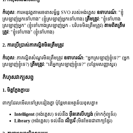
កំហុស
: ការអនុវត្តតាមរចនាសម្ព័ន្ធ SVO របស់អង់គ្លេស
ឧទាហរណ៍
: "ខ្ញុំ
ស្រឡាញ់អ្នកទៅហាង" (ខ្ញុំស្រឡាញ់អ្នកទៅហាង)
ត្រឹមត្រូវ
: "ខ្ញុំទៅហាង
ស្រឡាញ់អ្នក" (ខ្ញុំទៅហាងស្រឡាញ់អ្នក - បរិបទមិនត្រឹមត្រូវ)
តាមពិតត្រឹម
ត្រូវ
: "ខ្ញុំទៅហាង" (ខ្ញុំទៅហាង)
2. ការប្រើប្រាស់ភាគល្អិតមិនត្រឹមត្រូវ
កំហុស
: ភាគល្អិតសំណួរមិនត្រឹមត្រូវ
ឧទាហរណ៍
: "អ្នកស្រឡាញ់ខ្ញុំទេ?" (អ្នក
ស្រឡាញ់ខ្ញុំទេ?)
ត្រឹមត្រូវ
: "តើអ្នកស្រឡាញ់ខ្ញុំទេ?" (បន្ថែមសញ្ញាសួរ)
កំហុសវាក្យសព្ទ
1. មិត្តក្លែងក្លាយ
ពាក្យដែលមើលទៅស្រដៀងគ្នា ប៉ុន្តែមានអត្ថន័យខុសគ្នា៖
Intelligent
(អង់គ្លេស) ទល់នឹង
អ៊ីនតេលីហ្សង់
(ម៉ាកកុំព្យូទ័រ)
Library
(អង់គ្លេស) ទល់នឹង
លីប្ររី
(មិនមែនជាពាក្យខ្មែរ)