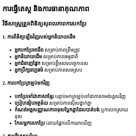
ការធ្វើតេស្ត និងការធានាគុណភាព
វិធីសាស្រ្តត្រួតពិនិត្យសុពលភាពការបកប្រែ
1. ការពិនិត្យឡើងវិញរបស់អ្នកនិយាយដើម
អ្នកបកប្រែអាជីព
សម្រាប់ភាពត្រឹមត្រូវ
អ្នកនិយាយដើម
សម្រាប់ភាពធម្មជាតិ
អ្នកជំនាញផ្នែក
សម្រាប់ខ្លឹមសារបច្ចេកទេស
អ្នកប្រឹក្សាវប្បធម៌
សម្រាប់ភាពសមស្រប
2. ការបកប្រែត្រឡប់មកវិញ
បកប្រែទៅជាភាសាខ្មែរ
បន្ទាប់មកត្រឡប់ទៅជាភាសាអង់គ្លេសវិញ
ប្រៀបធៀបអត្ថន័យ
សម្រាប់ភាពស៊ីសង្វាក់គ្នា
កំណត់អត្តសញ្ញាណភាពខុសប្លែកគ្នាដែលបាត់បង់
ឬការបកស្រាយ
ខុស
កែលម្អការបកប្រែ
ដោយផ្អែកលើការរកឃើញ