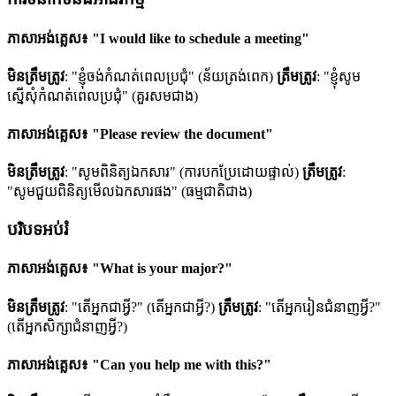
ភាសាអង់គ្លេស៖ "I would like to schedule a meeting"
មិនត្រឹមត្រូវ
: "ខ្ញុំចង់កំណត់ពេលប្រជុំ" (ន័យត្រង់ពេក)
ត្រឹមត្រូវ
: "ខ្ញុំសូម
ស្នើសុំកំណត់ពេលប្រជុំ" (គួរសមជាង)
ភាសាអង់គ្លេស៖ "Please review the document"
មិនត្រឹមត្រូវ
: "សូមពិនិត្យឯកសារ" (ការបកប្រែដោយផ្ទាល់)
ត្រឹមត្រូវ
:
"សូមជួយពិនិត្យមើលឯកសារផង" (ធម្មជាតិជាង)
បរិបទអប់រំ
ភាសាអង់គ្លេស៖ "What is your major?"
មិនត្រឹមត្រូវ
: "តើអ្នកជាអ្វី?" (តើអ្នកជាអ្វី?)
ត្រឹមត្រូវ
: "តើអ្នករៀនជំនាញអ្វី?"
(តើអ្នកសិក្សាជំនាញអ្វី?)
ភាសាអង់គ្លេស៖ "Can you help me with this?"