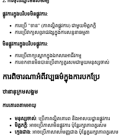
2. ការចុះឈ្មោះមិនសមរម្យ
ផ្លូវការក្នុងបរិបទមិនផ្លូវការ
:
ការប្រើ "ទាន" (ភាគល្អិតផ្លូវការ) ជាមួយមិត្តភក្តិ
ការប្រើវាក្យសព្ទរាជវង្សក្នុងការសន្ទនាធម្មតា
មិនផ្លូវការក្នុងបរិបទផ្លូវការ
:
ការប្រើពាក្យស្លោកក្នុងឯកសារអាជីវកម្ម
ការខកខានមិនបានប្រើពាក្យគួរសមជាមួយមនុស្សចាស់
ការពិចារណាអំពីវប្បធម៌ក្នុងការបកប្រែ
ឋានានុក្រមសង្គម
ការគោរពតាមអាយុ
មនុស្សចាស់
: ប្រើភាគល្អិតគោរព និងអាសយដ្ឋានផ្លូវការ
មិត្តភក្តិ
: អាចប្រើភាសាមិនផ្លូវការ ប៉ុន្តែរក្សាភាពគួរសម
ក្មេងជាង
: អាចប្រើភាសាសាមញ្ញជាង ប៉ុន្តែគួររក្សាភាពគួរសម