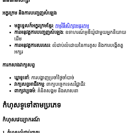
អក្ខរក្រម និងការបញ្ចេញសំឡេង
មគ្គុទ្ទេសក៍អក្ខរក្រមខ្មែរ
:
កម្មវិធីសិក្សាអន្តរកម្ម
ការអនុវត្តការបញ្ចេញសំឡេង
: ឧទាហរណ៍អូឌីយ៉ូជាមួយអ្នកនិយាយ
ដើម
ការអនុវត្តការសរសេរ
: លំដាប់លំដោយនៃការគូស និងការបង្កើតតួ
អក្សរ
ការកសាងវាក្យសព្ទ
ឃ្លាទូទៅ
: ការបង្ហាញប្រចាំថ្ងៃចាំបាច់
វាក្យសព្ទអាជីវកម្ម
: ពាក្យបច្ចេកទេសវិជ្ជាជីវៈ
ពាក្យវប្បធម៌
: គំនិតសង្គម និងសាសនា
កំហុសទូទៅតាមប្រភេទ
កំហុសវេយ្យាករណ៍
1. កំហុសលំដាប់ពាក្យ