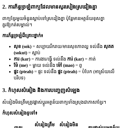
2. ការភ័ន្តច្រឡំពាក្យដែលមានសូរសៀងស្រដៀងគ្នា
ពាក្យខ្មែរមួយចំនួនស្តាប់ទៅស្រដៀងគ្នា ប៉ុន្តែមានអត្ថន័យខុសគ្នា
គួរឱ្យកត់សម្គាល់។
ការភ័ន្តច្រឡំដ៏គ្រោះថ្នាក់៖
សុខ (sok)
= សប្បាយរីករាយ/មានសុខភាពល្អ ទល់នឹង
សុគត
(sokut)
= ស្លាប់
ការ (kar)
= ការងារ/ធ្វើ ទល់នឹង
ការ់ (kar)
= កាត់
ម៉ែ (me)
= ម្តាយ ទល់នឹង
ម៉ៅ (mao)
= ពូ
ផ្ទះ (pteah)
= ផ្ទះ ទល់នឹង
ផ្ទះ (pteah)
= បំបែក (អាស្រ័យលើ
បរិបទ)
3. កំហុសសំនៀង និងការបញ្ចេញសំឡេង
សំនៀងមិនត្រឹមត្រូវផ្លាស់ប្តូរអត្ថន័យពាក្យទាំងស្រុងជាភាសាខ្មែរ។
កំហុសសំនៀងទូទៅ៖
សំនៀងត្រឹម
សំនៀងមិន
ពាក្យ
ការផ្លាស់ប្តូរអត្ថន័យ