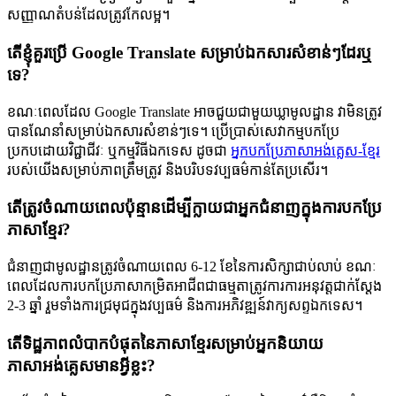
សញ្ញាណតំបន់ដែលត្រូវកែលម្អ។
តើខ្ញុំគួរប្រើ Google Translate សម្រាប់ឯកសារសំខាន់ៗដែរឬ
ទេ?
ខណៈពេលដែល Google Translate អាចជួយជាមួយឃ្លាមូលដ្ឋាន វាមិនត្រូវ
បានណែនាំសម្រាប់ឯកសារសំខាន់ៗទេ។ ប្រើប្រាស់សេវាកម្មបកប្រែ
ប្រកបដោយវិជ្ជាជីវៈ ឬកម្មវិធីឯកទេស ដូចជា
អ្នកបកប្រែភាសាអង់គ្លេស-ខ្មែរ
របស់យើងសម្រាប់ភាពត្រឹមត្រូវ និងបរិបទវប្បធម៌កាន់តែប្រសើរ។
តើត្រូវចំណាយពេលប៉ុន្មានដើម្បីក្លាយជាអ្នកជំនាញក្នុងការបកប្រែ
ភាសាខ្មែរ?
ជំនាញជាមូលដ្ឋានត្រូវចំណាយពេល 6-12 ខែនៃការសិក្សាជាប់លាប់ ខណៈ
ពេលដែលការបកប្រែភាសាកម្រិតអាជីពជាធម្មតាត្រូវការការអនុវត្តជាក់ស្តែង
2-3 ឆ្នាំ រួមទាំងការជ្រមុជក្នុងវប្បធម៌ និងការអភិវឌ្ឍន៍វាក្យសព្ទឯកទេស។
តើទិដ្ឋភាពលំបាកបំផុតនៃភាសាខ្មែរសម្រាប់អ្នកនិយាយ
ភាសាអង់គ្លេសមានអ្វីខ្លះ?