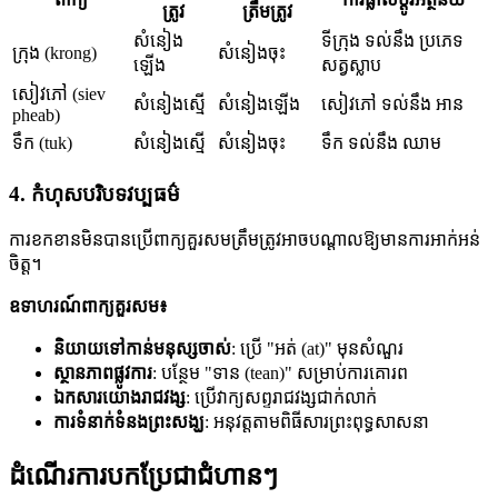
ត្រូវ
ត្រឹមត្រូវ
សំនៀង
ទីក្រុង ទល់នឹង ប្រភេទ
ក្រុង (krong)
សំនៀងចុះ
ឡើង
សត្វស្លាប
សៀវភៅ (siev
សំនៀងស្មើ
សំនៀងឡើង
សៀវភៅ ទល់នឹង អាន
pheab)
ទឹក (tuk)
សំនៀងស្មើ
សំនៀងចុះ
ទឹក ទល់នឹង ឈាម
4. កំហុសបរិបទវប្បធម៌
ការខកខានមិនបានប្រើពាក្យគួរសមត្រឹមត្រូវអាចបណ្តាលឱ្យមានការអាក់អន់
ចិត្ត។
ឧទាហរណ៍ពាក្យគួរសម៖
និយាយទៅកាន់មនុស្សចាស់
: ប្រើ "អត់ (at)" មុនសំណួរ
ស្ថានភាពផ្លូវការ
: បន្ថែម "ទាន (tean)" សម្រាប់ការគោរព
ឯកសារយោងរាជវង្ស
: ប្រើវាក្យសព្ទរាជវង្សជាក់លាក់
ការទំនាក់ទំនងព្រះសង្ឃ
: អនុវត្តតាមពិធីសារព្រះពុទ្ធសាសនា
ដំណើរការបកប្រែជាជំហានៗ