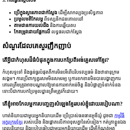
3. ការធ្វើតេស្តបរិបទ
ប្រើក្នុងស្ថានភាពជាក់ស្តែង
ដើម្បីសាកល្បងប្រសិទ្ធភាព
ប្រមូលមតិកែលម្អ
ពីទស្សនិកជនគោលដៅ
តាមដានការយល់ដឹង
និងការឆ្លើយតប
កែតម្រូវដោយផ្អែកលើ
លទ្ធផលជាក់ស្តែង
សំណួរដែលគេសួរញឹកញាប់
តើអ្វីជាកំហុសដ៏ធំបំផុតក្នុងការបកប្រែពីអង់គ្លេសទៅខ្មែរ?
កំហុសទូទៅ និងធ្ងន់ធ្ងរបំផុតគឺការមិនអើពើបរិបទវប្បធម៌ និងឋានានុក្រម
សង្គម។ ការប្រើពាក្យគួរសមមិនសមរម្យ ឬការខកខានមិនបានបង្ហាញការ
គោរពត្រឹមត្រូវអាចបណ្តាលឱ្យមានការអាក់អន់ចិត្ត និងបំផ្លាញទំនាក់ទំនង
ទោះបីជាការបកប្រែមូលដ្ឋានត្រឹមត្រូវក៏ដោយ។
តើខ្ញុំអាចកែលម្អការបញ្ចេញសំឡេងខ្មែររបស់ខ្ញុំដោយរបៀបណា?
ហាត់និយាយជាមួយអ្នកនិយាយដើម ប្រើប្រាស់ធនធានអូឌីយ៉ូ ដូចជា
កម្មវិធី
អក្ខរក្រមខ្មែរ
របស់យើង និងផ្តោតលើភាពខុសគ្នានៃសំនៀង។ កត់ត្រាខ្លួនឯង
ពេលនិយាយ និងប្រៀបធៀបជាមួយអ្នកនិយាយដើម ដើម្បីកំណត់អត្ត