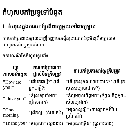
កំហុសបកប្រែទូទៅបំផុត
1. កំហុសក្នុងការបកប្រែពីពាក្យមួយទៅពាក្យមួយ
ការបកប្រែដោយផ្ទាល់ជាញឹកញាប់បង្កើតប្រយោគខ្មែរមិនត្រឹមត្រូវតាម
វេយ្យាករណ៍ ឬគ្មានន័យ។
ឧទាហរណ៍នៃកំហុសទូទៅ៖
ឃ្លា
ការបកប្រែដោយ
ការបកប្រែភាសាខ្មែរត្រឹមត្រូវ
ភាសាអង់គ្លេស
ផ្ទាល់មិនត្រឹមត្រូវ
"តើអ្នកជាអ្វី?" (តើ
"តើអ្នកសុខសប្បាយជាទេ?" (តើអ្នក
"How are
you?"
អ្នកជាអ្វី?)
សុខសប្បាយជាទេ?)
"ខ្ញុំស្រឡាញ់អ្នក"
"ខ្ញុំសូមចូលចិត្តអ្នក" (ខ្ញុំចូលចិត្តអ្នក -
"I love you"
(ផ្ទាល់ពេក)
សមរម្យជាង)
"អរុណសួស្តី" (ការស្វាគមន៍បែប
"Good
"ព្រឹកល្អ" (ន័យត្រង់)
morning"
ប្រពៃណី)
"Thank you"
"អរគុណ" (ស្តង់ដារ)
"អរគុណច្រើន" (ផ្លូវការជាង)