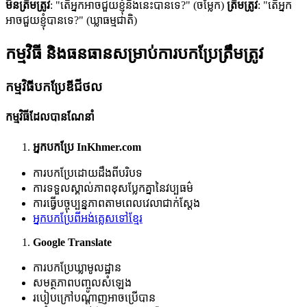
មិនត្រឹមត្រូវ
: "តើអ្នកអាចជួយខ្ញុំនឹងនេះបានទេ?" (ចម្លែក)
ត្រឹមត្រូវ
: "តើអ្នក
អាចជួយខ្ញុំបានទេ?" (ឃ្លាធម្មជាតិ)
កម្មវិធី និងធនធានសម្រាប់ការបកប្រែត្រឹមត្រូវ
កម្មវិធីបកប្រែឌីជីថល
កម្មវិធីដែលបានណែនាំ
អ្នកបកប្រែ InKhmer.com
ការបកប្រែដោយដឹងពីបរិបទ
ការទទួលស្គាល់ភាពខុសប្លែកគ្នានៃវប្បធម៌
ការធ្វើបច្ចុប្បន្នភាពតាមពេលវេលាជាក់ស្តែង
អ្នកបកប្រែពីអង់គ្លេសទៅខ្មែរ
Google Translate
ការបកប្រែឃ្លាមូលដ្ឋាន
សមត្ថភាពបញ្ចូលសំឡេង
របៀបក្រៅបណ្តាញអាចប្រើបាន