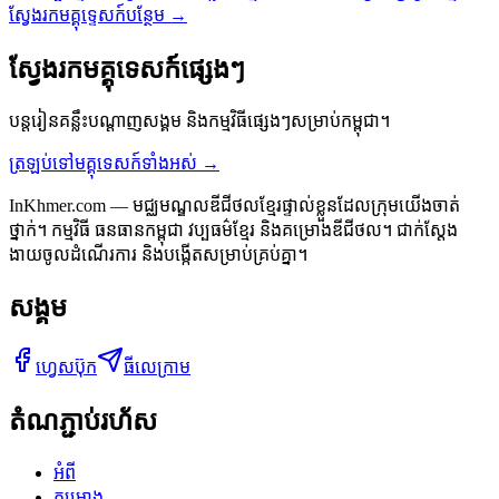
ស្វែងរកមគ្គុទ្ទេសក៍បន្ថែម →
ស្វែងរកមគ្គុទេសក៍ផ្សេងៗ
បន្តរៀនគន្លឹះបណ្ដាញសង្គម និងកម្មវិធីផ្សេងៗសម្រាប់កម្ពុជា។
ត្រឡប់ទៅមគ្គុទេសក៍ទាំងអស់ →
InKhmer.com — មជ្ឈមណ្ឌលឌីជីថលខ្មែរផ្ទាល់ខ្លួនដែលក្រុមយើងចាត់
ថ្នាក់។ កម្មវិធី ធនធានកម្ពុជា វប្បធម៌ខ្មែរ និងគម្រោងឌីជីថល។ ជាក់ស្តែង
ងាយចូលដំណើរការ និងបង្កើតសម្រាប់គ្រប់គ្នា។
សង្គម
ហ្វេសប៊ុក
ធីលេក្រាម
តំណភ្ជាប់រហ័ស
អំពី
គម្រោង