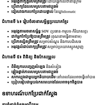
អនុវត្តពាក្យគួរសមត្រឹមត្រូវ
ដោយផ្អែកលើឋានានុក្រម
ប្រើពាក្យដែលសមស្របតាមវប្បធម៌
ជៀសវាងការបកប្រែដោយផ្ទាល់
នៃឃ្លាidiomatic
ជំហានទី ៤៖ រៀបចំរចនាសម្ព័ន្ធប្រយោគខ្មែរ
អនុវត្តតាមរចនាសម្ព័ន្ធ SOV
(ប្រធាន-កម្មបទ-កិរិយាសព្ទ)
ដាក់អ្នកកែប្រែឱ្យបានត្រឹមត្រូវ
(គុណនាមធ្វើតាមនាម)
ប្រើភាគល្អិតត្រឹមត្រូវ
សម្រាប់សំណួរ និងការបដិសេធ
អនុវត្តលំដាប់ពាក្យត្រឹមត្រូវ
សម្រាប់ប្រយោគស្មុគស្មាញ
ជំហានទី ៥៖ ពិនិត្យ និងកែសម្រួល
ពិនិត្យការបញ្ចេញសំឡេង
និងសំនៀង
ផ្ទៀងផ្ទាត់ភាពសមស្របតាមវប្បធម៌
សាកល្បងជាមួយអ្នកនិយាយដើម
នៅពេលដែលអាចធ្វើទៅបាន
ប្រៀបធៀបជាមួយឯកសារយោងដែលអាចទុកចិត្តបាន
ឧទាហរណ៍បកប្រែជាក់ស្តែង
ការទំនាក់ទំនងអាជីវកម្ម