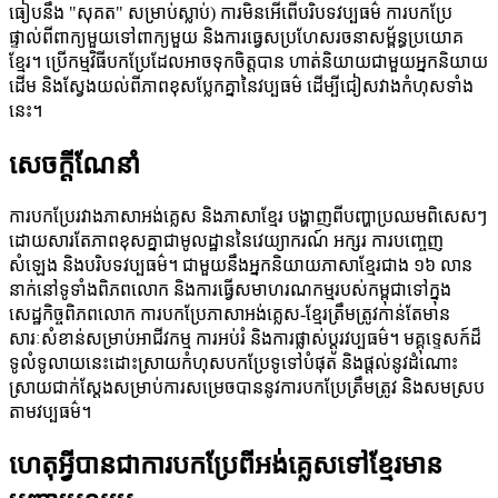
ធៀបនឹង "សុគត" សម្រាប់ស្លាប់) ការមិនអើពើបរិបទវប្បធម៌ ការបកប្រែ
ផ្ទាល់ពីពាក្យមួយទៅពាក្យមួយ និងការធ្វេសប្រហែសរចនាសម្ព័ន្ធប្រយោគ
ខ្មែរ។ ប្រើកម្មវិធីបកប្រែដែលអាចទុកចិត្តបាន ហាត់និយាយជាមួយអ្នកនិយាយ
ដើម និងស្វែងយល់ពីភាពខុសប្លែកគ្នានៃវប្បធម៌ ដើម្បីជៀសវាងកំហុសទាំង
នេះ។
សេចក្តីណែនាំ
ការបកប្រែរវាងភាសាអង់គ្លេស និងភាសាខ្មែរ បង្ហាញពីបញ្ហាប្រឈមពិសេសៗ
ដោយសារតែភាពខុសគ្នាជាមូលដ្ឋាននៃវេយ្យាករណ៍ អក្សរ ការបញ្ចេញ
សំឡេង និងបរិបទវប្បធម៌។ ជាមួយនឹងអ្នកនិយាយភាសាខ្មែរជាង ១៦ លាន
នាក់នៅទូទាំងពិភពលោក និងការធ្វើសមាហរណកម្មរបស់កម្ពុជាទៅក្នុង
សេដ្ឋកិច្ចពិភពលោក ការបកប្រែភាសាអង់គ្លេស-ខ្មែរត្រឹមត្រូវកាន់តែមាន
សារៈសំខាន់សម្រាប់អាជីវកម្ម ការអប់រំ និងការផ្លាស់ប្តូរវប្បធម៌។ មគ្គុទ្ទេសក៍ដ៏
ទូលំទូលាយនេះដោះស្រាយកំហុសបកប្រែទូទៅបំផុត និងផ្តល់នូវដំណោះ
ស្រាយជាក់ស្តែងសម្រាប់ការសម្រេចបាននូវការបកប្រែត្រឹមត្រូវ និងសមស្រប
តាមវប្បធម៌។
ហេតុអ្វីបានជាការបកប្រែពីអង់គ្លេសទៅខ្មែរមាន