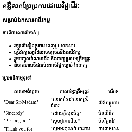
គន្លឹះបកប្រែប្រកបដោយវិជ្ជាជីវៈ
សម្រាប់ឯកសារអាជីវកម្ម
ការពិចារណាសំខាន់ៗ
រក្សាសំនៀងផ្លូវការ
ពេញមួយឯកសារ
ប្រើវាក្យសព្ទដែលសមស្របនឹងអាជីវកម្ម
រួមបញ្ចូលចំណងជើង និងពាក្យគួរសមត្រឹមត្រូវ
ពិចារណាលើផលប៉ះពាល់ផ្នែកច្បាប់
នៃពាក្យ
ឃ្លាអាជីវកម្មទូទៅ
ភាសាអង់គ្លេស
ភាសាខ្មែរត្រឹមត្រូវ
បរិបទ
"លោកជំទាវ/លោកស្រី
"Dear Sir/Madam"
លិខិតផ្លូវការ
ជំទាវ"
"Sincerely"
"ដោយក្តីសុខចិត្ត"
បិទលិខិត
"Best regards"
"សូមជូនពរជ័យ"
បិទវិជ្ជាជីវៈ
"សូមអរគុណចំពោះការ
ការតាមដាន
"Thank you for