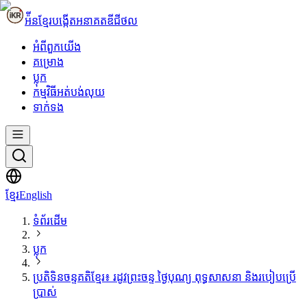
អ៉ីនខ្មែរ
បង្កើតអនាគតឌីជីថល
អំពី​ពួក​យើង
គម្រោង
ប្លុក
កម្មវិធីអត់បង់លុយ
ទាក់ទង
ខ្មែរ
English
ទំព័រដើម
ប្លុក
ប្រតិទិនចន្ទគតិខ្មែរ៖ រដូវព្រះចន្ទ ថ្ងៃបុណ្យ ពុទ្ធសាសនា និងរបៀបប្រើ
ប្រាស់