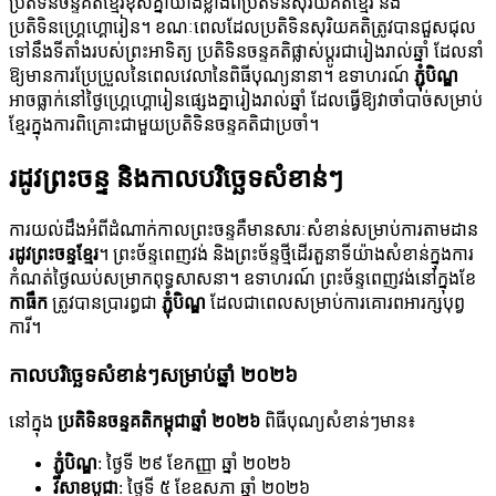
ប្រតិទិនចន្ទគតិខ្មែរខុសគ្នាយ៉ាងខ្លាំងពីប្រតិទិនសុរិយគតិខ្មែរ និង
ប្រតិទិនហ្គ្រេហ្គោរៀន។ ខណៈពេលដែលប្រតិទិនសុរិយគតិត្រូវបានជួសជុល
ទៅនឹងទីតាំងរបស់ព្រះអាទិត្យ ប្រតិទិនចន្ទគតិផ្លាស់ប្តូរជារៀងរាល់ឆ្នាំ ដែលនាំ
ឱ្យមានការប្រែប្រួលនៃពេលវេលានៃពិធីបុណ្យនានា។ ឧទាហរណ៍
ភ្ជុំបិណ្ឌ
អាចធ្លាក់នៅថ្ងៃហ្គ្រេហ្គោរៀនផ្សេងគ្នារៀងរាល់ឆ្នាំ ដែលធ្វើឱ្យវាចាំបាច់សម្រាប់
ខ្មែរក្នុងការពិគ្រោះជាមួយប្រតិទិនចន្ទគតិជាប្រចាំ។
រដូវព្រះចន្ទ និងកាលបរិច្ឆេទសំខាន់ៗ
ការយល់ដឹងអំពីដំណាក់កាលព្រះចន្ទគឺមានសារៈសំខាន់សម្រាប់ការតាមដាន
រដូវព្រះចន្ទខ្មែរ
។ ព្រះច័ន្ទពេញវង់ និងព្រះច័ន្ទថ្មីដើរតួនាទីយ៉ាងសំខាន់ក្នុងការ
កំណត់ថ្ងៃឈប់សម្រាកពុទ្ធសាសនា។ ឧទាហរណ៍ ព្រះច័ន្ទពេញវង់នៅក្នុងខែ
កាធឹក
ត្រូវបានប្រារព្ធជា
ភ្ជុំបិណ្ឌ
ដែលជាពេលសម្រាប់ការគោរពអារក្សបុព្វ
ការី។
កាលបរិច្ឆេទសំខាន់ៗសម្រាប់ឆ្នាំ ២០២៦
នៅក្នុង
ប្រតិទិនចន្ទគតិកម្ពុជាឆ្នាំ ២០២៦
ពិធីបុណ្យសំខាន់ៗមាន៖
ភ្ជុំបិណ្ឌ
: ថ្ងៃទី ២៩ ខែកញ្ញា ឆ្នាំ ២០២៦
វិសាខបូជា
: ថ្ងៃទី ៥ ខែឧសភា ឆ្នាំ ២០២៦