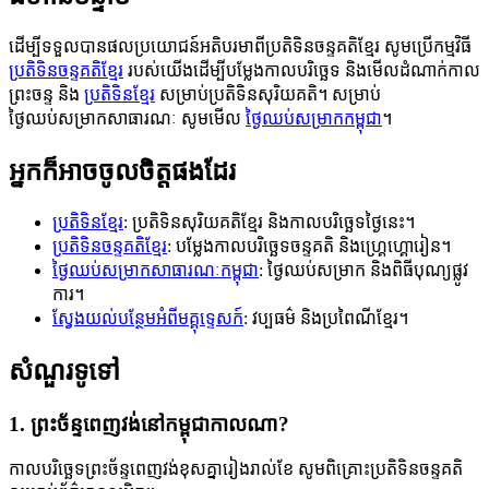
ដើម្បីទទួលបានផលប្រយោជន៍អតិបរមាពីប្រតិទិនចន្ទគតិខ្មែរ សូមប្រើកម្មវិធី
ប្រតិទិនចន្ទគតិខ្មែរ
របស់យើងដើម្បីបម្លែងកាលបរិច្ឆេទ និងមើលដំណាក់កាល
ព្រះចន្ទ និង
ប្រតិទិនខ្មែរ
សម្រាប់ប្រតិទិនសុរិយគតិ។ សម្រាប់
ថ្ងៃឈប់សម្រាកសាធារណៈ សូមមើល
ថ្ងៃឈប់សម្រាកកម្ពុជា
។
អ្នកក៏អាចចូលចិត្តផងដែរ
ប្រតិទិនខ្មែរ
: ប្រតិទិនសុរិយគតិខ្មែរ និងកាលបរិច្ឆេទថ្ងៃនេះ។
ប្រតិទិនចន្ទគតិខ្មែរ
: បម្លែងកាលបរិច្ឆេទចន្ទគតិ និងហ្គ្រេហ្គោរៀន។
ថ្ងៃឈប់សម្រាកសាធារណៈកម្ពុជា
: ថ្ងៃឈប់សម្រាក និងពិធីបុណ្យផ្លូវ
ការ។
ស្វែងយល់បន្ថែមអំពីមគ្គុទ្ទេសក៍
: វប្បធម៌ និងប្រពៃណីខ្មែរ។
សំណួរទូទៅ
1. ព្រះច័ន្ទពេញវង់នៅកម្ពុជាកាលណា?
កាលបរិច្ឆេទព្រះច័ន្ទពេញវង់ខុសគ្នារៀងរាល់ខែ សូមពិគ្រោះប្រតិទិនចន្ទគតិ