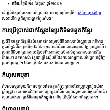
កថិន
: ថ្ងៃទី ២៨ ខែតុលា ឆ្នាំ ២០២៦
ដើម្បីពិនិត្យមើលកាលបរិច្ឆេទទាំងនេះ សូមប្រើកម្មវិធី
ប្រតិទិនចន្ទគតិខ្មែរ
របស់យើង ឬពិគ្រោះវត្តនៅក្នុងតំបន់។
ការប្រើប្រាស់ជាក់ស្តែងនៃប្រតិទិនចន្ទគតិខ្មែរ
ប្រតិទិនចន្ទគតិខ្មែរមិនមែនមានតែសម្រាប់ពិធីសាសនាប៉ុណ្ណោះទេ វាក៏មាន
តួនាទីក្នុងជីវិតប្រចាំថ្ងៃផងដែរ។ ការយល់ដឹងពេលណាគួរទៅវត្ត ចូលរួមពិធី ឬ
ប្រារព្ធពិធីបុណ្យអាចជួយឱ្យបទពិសោធវប្បធម៌របស់អ្នកនៅកម្ពុជាកាន់តែ
រីករាយ។ ឧទាហរណ៍ ខ្មែរជាច្រើនរៀបចំផែនការសកម្មភាពរបស់ពួកគេជុំវិញ
ព្រះច័ន្ទពេញវង់ ដែលច្រើនតែចាត់ទុកថាជាពេលមង្គល។
កំហុសធម្មតា
កំហុសធម្មតាមួយគឺការសន្មតថាខែចន្ទគតិត្រូវគ្នាតាមខែហ្គ្រេហ្គោរៀនយ៉ាង
ត្រឹមត្រូវ។ នេះអាចនាំឱ្យមានភាពច្របួសអំពីពេលប្រារព្ធកាលបរិច្ឆេទសំខាន់។
សូមយោងទៅ
ប្រតិទិនចន្ទគតិកម្ពុជា
ជានិច្ច ដើម្បីព័ត៌មានពិតប្រាកដ។
ជំហានបន្ទាប់