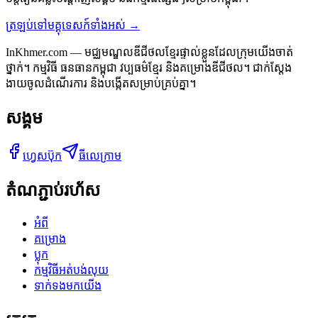
ត្រឡប់ទៅមគ្គុទេសក៍ទាំងអស់ →
InKhmer.com — មជ្ឈមណ្ឌលឌីជីថលខ្មែរផ្ទាល់ខ្លួនដែលក្រុមយើងចាត់
ថ្នាក់។ កម្មវិធី ធនធានកម្ពុជា វប្បធម៌ខ្មែរ និងគម្រោងឌីជីថល។ ជាក់ស្តែង
ងាយចូលដំណើរការ និងបង្កើតសម្រាប់គ្រប់គ្នា។
សង្គម
ហ្វេសប៊ុក
ធីលេក្រាម
តំណភ្ជាប់រហ័ស
អំពី
គម្រោង
ប្លុក
កម្មវិធីអត់បង់លុយ
ទាក់ទងមកយើង