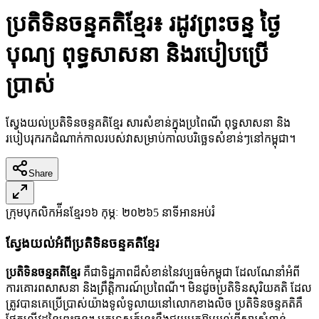
ប្រតិទិនចន្ទគតិខ្មែរ៖ រដូវព្រះចន្ទ ថ្ងៃ
បុណ្យ ពុទ្ធសាសនា និងរបៀបប្រើ
ប្រាស់
ស្វែងយល់ប្រតិទិនចន្ទគតិខ្មែរ សារសំខាន់ក្នុងប្រពៃណី ពុទ្ធសាសនា និង
របៀបរុករកដំណាក់កាលរបស់វាសម្រាប់កាលបរិច្ឆេទសំខាន់ៗនៅកម្ពុជា។
Share
ក្រុមបុកលិកអ៉ីនខ្មែរ
១៦ កុម្ភៈ ២០២៦
5 នាទីអាន
អប់រំ
ស្វែងយល់អំពីប្រតិទិនចន្ទគតិខ្មែរ
ប្រតិទិនចន្ទគតិខ្មែរ
គឺជាទិដ្ឋភាពដ៏សំខាន់នៃវប្បធម៌កម្ពុជា ដែលណែនាំអំពី
ការគោរពសាសនា និងព្រឹត្តិការណ៍ប្រពៃណី។ មិនដូចប្រតិទិនសុរិយគតិ ដែល
ត្រូវបានគេប្រើប្រាស់យ៉ាងទូលំទូលាយនៅលោកខាងលិច ប្រតិទិនចន្ទគតិគឺ