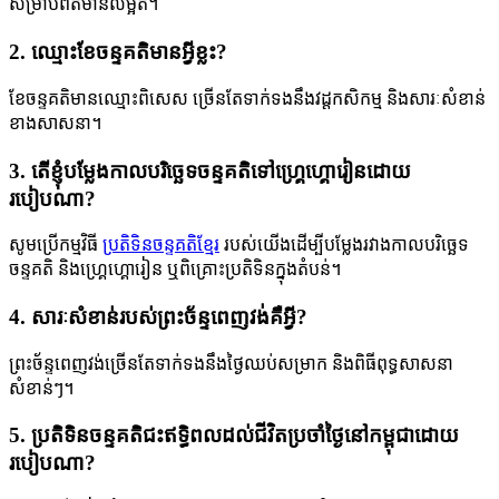
សម្រាប់ព័ត៌មានលម្អិត។
2. ឈ្មោះខែចន្ទគតិមានអ្វីខ្លះ?
ខែចន្ទគតិមានឈ្មោះពិសេស ច្រើនតែទាក់ទងនឹងវដ្តកសិកម្ម និងសារៈសំខាន់
ខាងសាសនា។
3. តើខ្ញុំបម្លែងកាលបរិច្ឆេទចន្ទគតិទៅហ្គ្រេហ្គោរៀនដោយ
របៀបណា?
សូមប្រើកម្មវិធី
ប្រតិទិនចន្ទគតិខ្មែរ
របស់យើងដើម្បីបម្លែងរវាងកាលបរិច្ឆេទ
ចន្ទគតិ និងហ្គ្រេហ្គោរៀន ឬពិគ្រោះប្រតិទិនក្នុងតំបន់។
4. សារៈសំខាន់របស់ព្រះច័ន្ទពេញវង់គឺអ្វី?
ព្រះច័ន្ទពេញវង់ច្រើនតែទាក់ទងនឹងថ្ងៃឈប់សម្រាក និងពិធីពុទ្ធសាសនា
សំខាន់ៗ។
5. ប្រតិទិនចន្ទគតិជះឥទ្ធិពលដល់ជីវិតប្រចាំថ្ងៃនៅកម្ពុជាដោយ
របៀបណា?