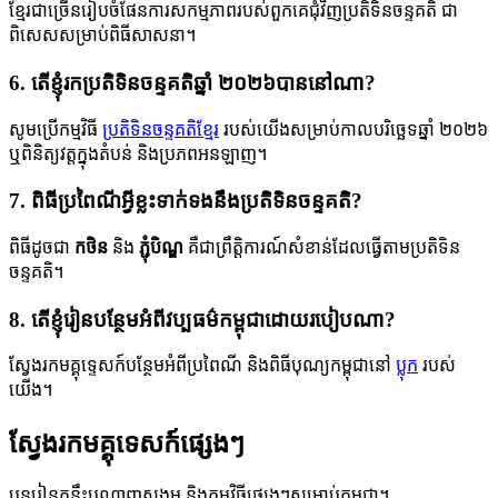
ខ្មែរជាច្រើនរៀបចំផែនការសកម្មភាពរបស់ពួកគេជុំវិញប្រតិទិនចន្ទគតិ ជា
ពិសេសសម្រាប់ពិធីសាសនា។
6. តើខ្ញុំរកប្រតិទិនចន្ទគតិឆ្នាំ ២០២៦បាននៅណា?
សូមប្រើកម្មវិធី
ប្រតិទិនចន្ទគតិខ្មែរ
របស់យើងសម្រាប់កាលបរិច្ឆេទឆ្នាំ ២០២៦
ឬពិនិត្យវត្តក្នុងតំបន់ និងប្រភពអនឡាញ។
7. ពិធីប្រពៃណីអ្វីខ្លះទាក់ទងនឹងប្រតិទិនចន្ទគតិ?
ពិធីដូចជា
កថិន
និង
ភ្ជុំបិណ្ឌ
គឺជាព្រឹត្តិការណ៍សំខាន់ដែលធ្វើតាមប្រតិទិន
ចន្ទគតិ។
8. តើខ្ញុំរៀនបន្ថែមអំពីវប្បធម៌កម្ពុជាដោយរបៀបណា?
ស្វែងរកមគ្គុទ្ទេសក៍បន្ថែមអំពីប្រពៃណី និងពិធីបុណ្យកម្ពុជានៅ
ប្លុក
របស់
យើង។
ស្វែងរកមគ្គុទេសក៍ផ្សេងៗ
បន្តរៀនគន្លឹះបណ្ដាញសង្គម និងកម្មវិធីផ្សេងៗសម្រាប់កម្ពុជា។