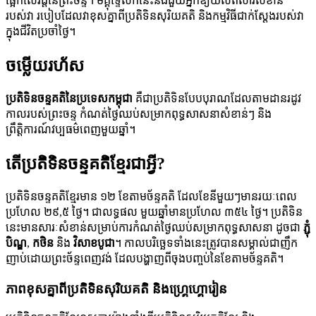
ផ្អែកលើវដ្តនៃព្រះចន្ទ។ មគ្គុទ្ទេសក៍នេះនឹងជួយអ្នកឱ្យយល់ពីសារសំខាន់
របស់វា របៀបដែលវាខុសគ្នាពីប្រតិទិនសុរិយគតិ និងកម្មវិធីជាក់ស្តែងរបស់វា
ក្នុងជីវិតប្រចាំថ្ងៃ។
ចម្លើយរហ័ស
ប្រតិទិនចន្ទគតិនៃប្រទេសកម្ពុជា
គឺជាប្រតិទិនបែបបុរាណដែលតាមដានរដូវ
កាលរបស់ព្រះចន្ទ កំណត់ថ្ងៃឈប់សម្រាកពុទ្ធសាសនាសំខាន់ៗ និង
ព្រឹត្តិការណ៍វប្បធម៌ពេញមួយឆ្នាំ។
តើប្រតិទិនចន្ទគតិខ្មែរជាអ្វី?
ប្រតិទិនចន្ទគតិខ្មែរមាន ១២ ខែតាមច័ន្ទគតិ ដែលខែនីមួយៗមានរយៈពេល
ប្រហែល ២៩,៥ ថ្ងៃ។ ជាលទ្ធផល មួយឆ្នាំមានប្រហែល ៣៥៤ ថ្ងៃ។ ប្រតិទិន
នេះមានសារៈសំខាន់សម្រាប់ការកំណត់ថ្ងៃឈប់សម្រាកពុទ្ធសាសនា ដូចជា
ភ្ជុំ
បិណ្ឌ
,
កថិន
និង
វិសាខបូជា
។ កាលបរិច្ឆេទទាំងនេះត្រូវបានសម្គាល់ជាញឹក
ញាប់ដោយព្រះច័ន្ទពេញវង់ ដែលបង្ហាញពីចុងបញ្ចប់នៃខែតាមច័ន្ទគតិ។
ភាពខុសគ្នាពីប្រតិទិនសុរិយគតិ និងហ្គ្រេហ្គោរៀន