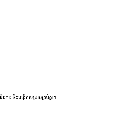
រការ និងបង្កើតសម្រាប់គ្រប់គ្នា។