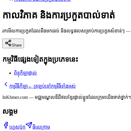
កាលវិភាគ និងការប្រកួតបាល់ទាត់
រកមើលការប្រកួតដែលនឹងមកដល់ និងលទ្ធផលសម្រាប់ការប្រកួតសំខាន់ៗ — 
Share
កម្មវិធីផ្សេងទៀតក្នុងប្រភេទនេះ
ពិន្ទុកីឡាផ្ទាល់
កម្មវិធីកីឡា
←
ត្រឡប់ទៅកម្មវិធីទាំងអស់
InKhmer.com — មជ្ឈមណ្ឌលឌីជីថលខ្មែរផ្ទាល់ខ្លួនដែលក្រុមយើងចាត់ថ្នាក់។ ក
សង្គម
ហ្វេសប៊ុក
ធីលេក្រាម