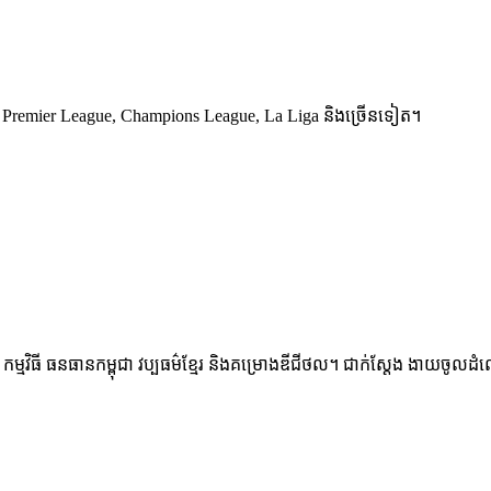
Premier League, Champions League, La Liga និងច្រើនទៀត។
ម្មវិធី ធនធានកម្ពុជា វប្បធម៌ខ្មែរ និងគម្រោងឌីជីថល។ ជាក់ស្តែង ងាយចូលដំណើ