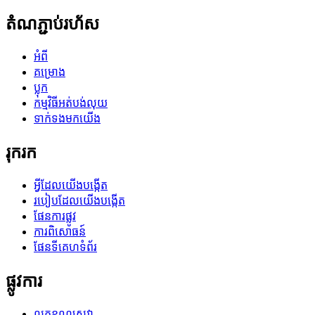
តំណភ្ជាប់រហ័ស
អំពី
គម្រោង
ប្លុក
កម្មវិធីអត់បង់លុយ
ទាក់ទងមកយើង
រុករក
អ្វីដែលយើងបង្កើត
របៀបដែលយើងបង្កើត
ផែនការផ្លូវ
ការពិសោធន៍
ផែនទីគេហទំព័រ
ផ្លូវការ
លក្ខខណ្ឌសេវា