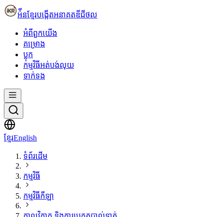
អ៉ីនខ្មែរ
បង្កើតអនាគតឌីជីថល
អំពី​ពួក​យើង
គម្រោង
ប្លុក
កម្មវិធីអត់បង់លុយ
ទាក់ទង
ខ្មែរ
English
ទំព័រដើម
កម្មវិធី
កម្មវិធីកីឡា
កាលវិភាគ និងការប្រកួតបាល់ទាត់