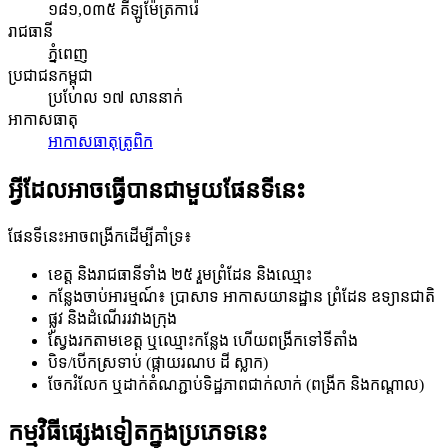
១៨១,០៣៥ គីឡូម៉ែត្រការ៉េ
រាជធានី
ភ្នំពេញ
ប្រជាជនកម្ពុជា
ប្រហែល ១៧ លាននាក់
អាកាសធាតុ
អាកាសធាតុត្រូពិក
អ្វីដែលអាចធ្វើបានជាមួយផែនទីនេះ
ផែនទីនេះអាចពង្រីកដើម្បីគាំទ្រ៖
ខេត្ត និងរាជធានីទាំង ២៥ រួមព្រំដែន និងឈ្មោះ
កន្លែងចាប់អារម្មណ៍៖ ប្រាសាទ អាកាសយានដ្ឋាន ព្រំដែន ឧទ្យានជាតិ
ផ្លូវ និងដំណើររវាងក្រុង
ស្វែងរកតាមខេត្ត ឬឈ្មោះកន្លែង ហើយពង្រីកទៅទីតាំង
បិទ/បើកស្រទាប់ (ផ្កាយរណប ដី ស្លាក)
ចែករំលែក ឬដាក់តំណភ្ជាប់ទិដ្ឋភាពជាក់លាក់ (ពង្រីក និងកណ្តាល)
កម្មវិធីផ្សេងទៀតក្នុងប្រភេទនេះ