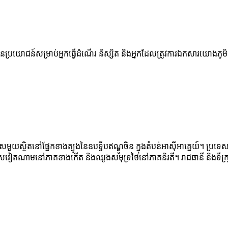
 មានប្រយោជន៍សម្រាប់អ្នកធ្វើដំណើរ និស្សិត និងអ្នកដែលត្រូវការឯកសារយោងភូមិ
សមួយស្ថិតនៅផ្នែកខាងត្បូងនៃឧបទ្វីបឥណ្ឌូចិន ក្នុងតំបន់អាស៊ីអាគ្នេយ៍។ ប្រទ
តណាមនៅភាគខាងកើត និងឈូងសមុទ្រថៃនៅភាគនិរតី។ រាជធានី និងទីក្រុងធំបំ