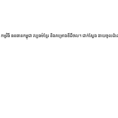
ម្មវិធី ធនធានកម្ពុជា វប្បធម៌ខ្មែរ និងគម្រោងឌីជីថល។ ជាក់ស្តែង ងាយចូលដំណើ