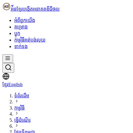
អ៉ីនខ្មែរ
បង្កើតអនាគតឌីជីថល
អំពី​ពួក​យើង
គម្រោង
ប្លុក
កម្មវិធីអត់បង់លុយ
ទាក់ទង
ខ្មែរ
English
ទំព័រដើម
កម្មវិធី
ធ្វើដំណើរ
ផែនទីកម្ពុជា