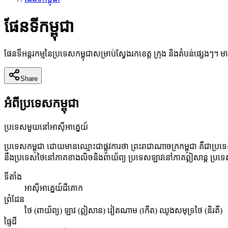
ផែនទីកម្ពុជា
ផែនទីអន្តរកម្មនៃប្រទេសកម្ពុជាសម្រាប់ស្វែងរកខេត្ត ក្រុង និងតំបន់ផ្សេងៗ។
Share
អំពីប្រទេសកម្ពុជា
ប្រទេសមួយនៅអាស៊ីអាគ្នេយ៍
ប្រទេសកម្ពុជា ដោយមានឈ្មោះជាផ្លូវការថា ព្រះរាជាណាចក្រកម្ពុជា គឺជាប្រទេ
នឹងប្រទេសថៃនៅភាគខាងលិចនិងពាយ័ព្យ ប្រទេសឡាវនៅភាគឦសាន្ត ប្រទេសវៀ
ទីតាំង
អាស៊ីអាគ្នេយ៍ដីគោក
ព្រំដែន
ថៃ (ពាយ័ព្យ) ឡាវ (ឦសាន) វៀតណាម (កើត) ឈូងសមុទ្រថៃ (និរតី)
ផ្ទៃដី