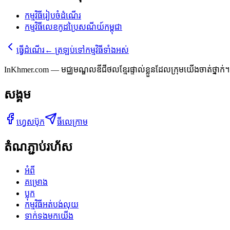
កម្មវិធីរៀបចំដំណើរ
កម្មវិធីលេខកូដប្រៃសណីយ៍កម្ពុជា
ធ្វើដំណើរ
←
ត្រឡប់ទៅកម្មវិធីទាំងអស់
InKhmer.com — មជ្ឈមណ្ឌលឌីជីថលខ្មែរផ្ទាល់ខ្លួនដែលក្រុមយើងចាត់ថ្នាក់។ ក
សង្គម
ហ្វេសប៊ុក
ធីលេក្រាម
តំណភ្ជាប់រហ័ស
អំពី
គម្រោង
ប្លុក
កម្មវិធីអត់បង់លុយ
ទាក់ទងមកយើង