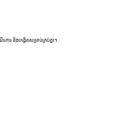
រការ និងបង្កើតសម្រាប់គ្រប់គ្នា។