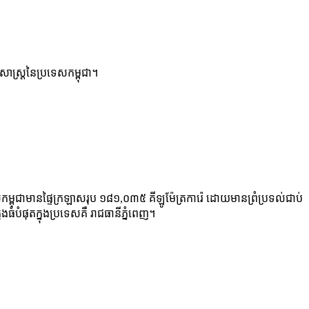
សាស្ត្រនៃប្រទេសកម្ពុជា។
េសកម្ពុជាមានផ្ទៃក្រឡាសរុប ១៨១,០៣៥ គីឡូម៉ែត្រការ៉េ ដោយមានព្រំប្រទល់ជាប់
ផុតក្នុងប្រទេសគឺ រាជធានីភ្នំពេញ។