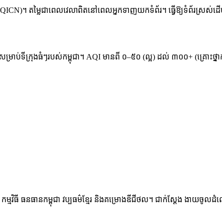
ICN)។ តម្លៃជាពេលវេលាពិតនៅពេលអ្នកទាញយកទំព័រ។ ធ្វើឱ្យទំព័រស្រស់ដើ
នសម្រាប់ទីក្រុងធំៗរបស់កម្ពុជា។ AQI មានពី ០–៥០ (ល្អ) ដល់ ៣០០+ (គ្រោះថ្ន
ម្មវិធី ធនធានកម្ពុជា វប្បធម៌ខ្មែរ និងគម្រោងឌីជីថល។ ជាក់ស្តែង ងាយចូលដំណើ