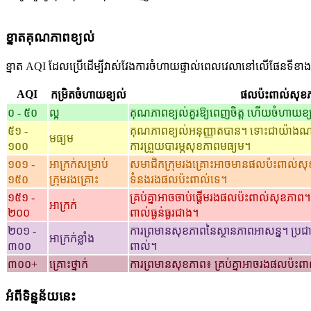
ខ្នាតគុណភាពខ្យល់
ខ្នាត AQI ដែលប្រើដើម្បីវាស់វែងការចំហាយផ្ទាល់ពេលវេលានៅលើផែនទីខាង
AQI
កម្រិតចំហាយខ្យល់
ផលប៉ះពាល់សុខ
០ - ៥០
ល្អ
គុណភាពខ្យល់គួរឱ្យពេញចិត្ត ហើយចំហាយខ្
៥១ -
គុណភាពខ្យល់អនុញ្ញាតបាន។ ទោះជាយ៉ាងណា 
មធ្យម
១០០
ការព្រួយបារម្ភសុខភាពមធ្យម។
១០១ -
អាក្រក់សម្រាប់
សមាជិកក្រុមរងគ្រោះអាចមានផលប៉ះពាល់
១៥០
ក្រុមរងគ្រោះ
ទំនងរងផលប៉ះពាល់ទេ។
១៥១ -
គ្រប់គ្នាអាចចាប់ផ្តើមរងផលប៉ះពាល់សុខភាព
អាក្រក់
២០០
ពាល់ធ្ងន់ធ្ងរជាង។
២០១ -
ការព្រមានសុខភាពនៃស្ថានភាពអាសន្ន។ ប្រ
អាក្រក់ខ្លាំង
៣០០
ពាល់។
៣០០+
គ្រោះថ្នាក់
ការព្រមានសុខភាព៖ គ្រប់គ្នាអាចរងផលប៉ះពាល
អំពីទិន្នន័យនេះ