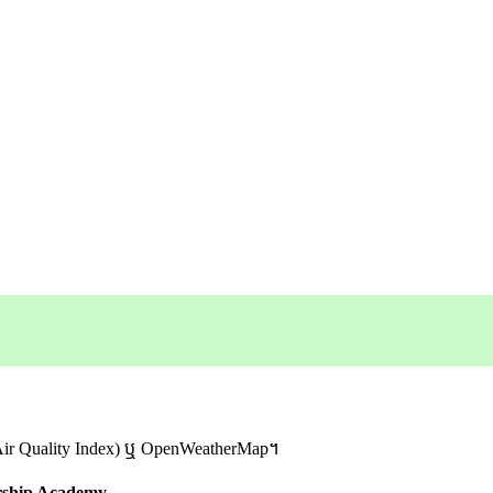
rld Air Quality Index) ឬ OpenWeatherMap។
rship Academy