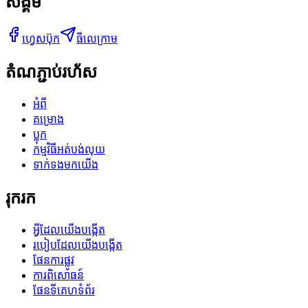
សង្គម
ហ្វេសប៊ុក
ធីលេក្រាម
តំណភ្ជាប់រហ័ស
អំពី
គម្រោង
ប្លុក
កម្មវិធីអត់បង់លុយ
ទាក់ទងមកយើង
រុករក
អ្វីដែលយើងបង្កើត
របៀបដែលយើងបង្កើត
ផែនការផ្លូវ
ការពិសោធន៍
ផែនទីគេហទំព័រ