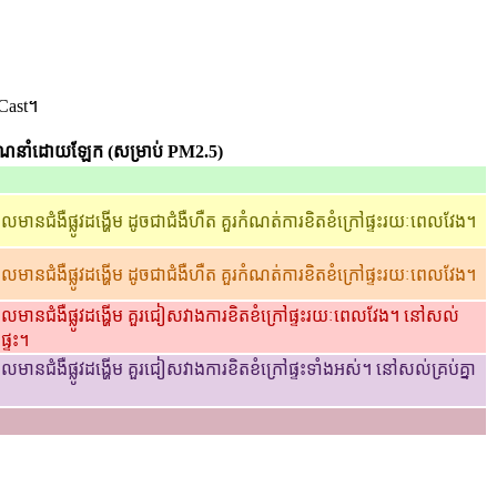
Cast។
ែនាំដោយឡែក (សម្រាប់ PM2.5)
មានជំងឺផ្លូវដង្ហើម ដូចជាជំងឺហឺត គួរកំណត់ការខិតខំក្រៅផ្ទះរយៈពេលវែង។
មានជំងឺផ្លូវដង្ហើម ដូចជាជំងឺហឺត គួរកំណត់ការខិតខំក្រៅផ្ទះរយៈពេលវែង។
លមានជំងឺផ្លូវដង្ហើម គួរជៀសវាងការខិតខំក្រៅផ្ទះរយៈពេលវែង។ នៅសល់
ផ្ទះ។
ានជំងឺផ្លូវដង្ហើម គួរជៀសវាងការខិតខំក្រៅផ្ទះទាំងអស់។ នៅសល់គ្រប់គ្នា