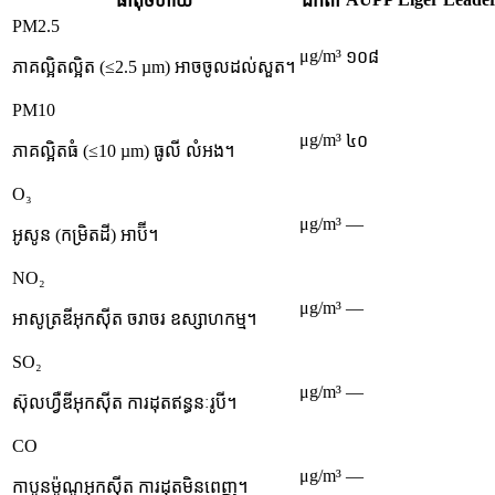
ធាតុចំហាយ
ឯកតា
PM2.5
μg/m³
១០៨
ភាគល្អិតល្អិត (≤2.5 µm) អាចចូលដល់សួត។
PM10
μg/m³
៤០
ភាគល្អិតធំ (≤10 µm) ធូលី លំអង។
O₃
μg/m³
—
អូសូន (កម្រិតដី) អាប៊ី។
NO₂
μg/m³
—
អាសូត្រឌីអុកស៊ីត ចរាចរ ឧស្សាហកម្ម។
SO₂
μg/m³
—
ស៊ុលហ្វឺឌីអុកស៊ីត ការដុតឥន្ធនៈរូបី។
CO
μg/m³
—
កាបូនម៉ូណូអុកស៊ីត ការដុតមិនពេញ។