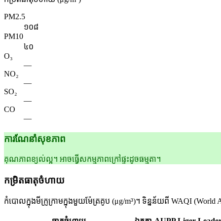
PM2.5
១០៨
PM10
៤០
O₃
—
NO₂
—
SO₂
—
CO
—
ការណែនាំសុខភាព
គុណភាពខ្យល់ល្អ។ អាចធ្វើសកម្មភាពក្រៅផ្ទះដូចធម្មតា។
កម្រិតធាតុចំហាយ
កំបោលក្នុងមីក្រូក្រាមក្នុងមួយម៉ែត្រគូប (μg/m³)។ ទិន្នន័យពី WAQI (Wo
AUPP Liger Leade