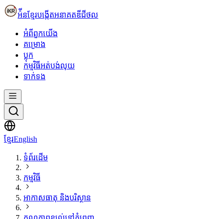
អ៉ីនខ្មែរ
បង្កើតអនាគតឌីជីថល
អំពី​ពួក​យើង
គម្រោង
ប្លុក
កម្មវិធីអត់បង់លុយ
ទាក់ទង
ខ្មែរ
English
ទំព័រដើម
កម្មវិធី
អាកាសធាតុ និងបរិស្ថាន
គុណភាពខ្យល់នៅភ្នំពេញ