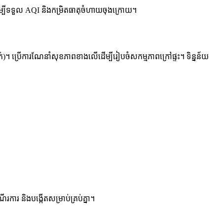
ម្បីទទួល AQI និងកម្រិតធាតុចំហាយចុងក្រោយ។
ាក់)។ ប្រើការណែនាំសុខភាពខាងលើដើម្បីរៀបចំសកម្មភាពក្រៅផ្ទះ។ ទិន្នន័យ
រការ និងបង្កើតសម្រាប់គ្រប់គ្នា។