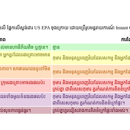
លើ ផ្អែកលើស្តង់ដារ US EPA ចុងក្រោយ ដោយប្រើរូបមន្តរាយការណ៍ Instant 
ភាព
ការណ
យល់មានហានិភ័យតិច ឬគ្មាន។
គ្មាន
អ្នកខ្លះដែលរងគ្រោះអាចមាន
កុមារ និងមនុស្សពេញវ័យដែលសកម្ម និងអ្នកដែល
សុខភាព។ សាធារណជនទូទៅមិន
កុមារ និងមនុស្សពេញវ័យដែលសកម្ម និងអ្នកដែល
។ ក្រុមរងគ្រោះអាចរងផលប៉ះ
កុមារ និងមនុស្សពេញវ័យដែលសកម្ម និងអ្នកដែ
គ្រប់គ្នា ជាពិសេសកុមារ គួរកំណត់ការខិតខំក្រៅ
ជាជនទាំងមូលទំនងរងផលប៉ះ
កុមារ និងមនុស្សពេញវ័យដែលសកម្ម និងអ្នកដែលម
ជាពិសេសកុមារ គួរកំណត់ការខិតខំក្រៅផ្ទះ។
់សុខភាពធ្ងន់ធ្ងរ។
គ្រប់គ្នាគួរជៀសវាងការខិតខំក្រៅផ្ទះទាំងអស់។