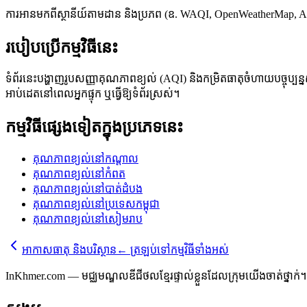
ការអានមកពីស្ថានីយ៍តាមដាន និងប្រភព (ឧ. WAQI, OpenWeatherMap, AQ
របៀបប្រើកម្មវិធីនេះ
ទំព័រនេះបង្ហាញរូបសញ្ញាគុណភាពខ្យល់ (AQI) និងកម្រិតធាតុចំហាយបច្ចុប្បន្
អាប់ដេតនៅពេលអ្នកផ្ទុក ឬធ្វើឱ្យទំព័រស្រស់។
កម្មវិធីផ្សេងទៀតក្នុងប្រភេទនេះ
គុណភាពខ្យល់នៅកណ្តាល
គុណភាពខ្យល់នៅកំពត
គុណភាពខ្យល់នៅបាត់ដំបង
គុណភាពខ្យល់នៅប្រទេសកម្ពុជា
គុណភាពខ្យល់នៅសៀមរាប
អាកាសធាតុ និងបរិស្ថាន
←
ត្រឡប់ទៅកម្មវិធីទាំងអស់
InKhmer.com — មជ្ឈមណ្ឌលឌីជីថលខ្មែរផ្ទាល់ខ្លួនដែលក្រុមយើងចាត់ថ្នាក់។ ក