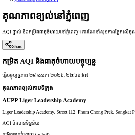
គុណភាពខ្យល់នៅភ្នំពេញ
AQI ផ្ទាល់ និងកម្រិតធាតុចំហាយនៅភ្នំពេញ។ ការណែនាំសុខភាពផ្អែកលើគុណភា
Share
កម្រិត AQI និងធាតុចំហាយបច្ចុប្បន្ន
ធ្វើបច្ចុប្បន្នភាព
២៩ ឧសភា ២០២៦, ២២:៤៦:៤៧
គុណភាពខ្យល់តាមទីក្រុង
AUPP Liger Leadership Academy
Liger Leadership Academy, Street 112, Phum Chong Prek, Sangkat
AQI
មិនមានទិន្នន័យ
កម្រិតធាតុចំហាយ
(μg/m³)