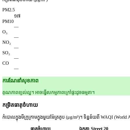
PM2.5
១៧
PM10
—
O₃
—
NO₂
—
SO₂
—
CO
—
ការណែនាំសុខភាព
គុណភាពខ្យល់ល្អ។ អាចធ្វើសកម្មភាពក្រៅផ្ទះដូចធម្មតា។
កម្រិតធាតុចំហាយ
កំបោលក្នុងមីក្រូក្រាមក្នុងមួយម៉ែត្រគូប (μg/m³)។ ទិន្នន័យពី WAQI (Wo
Street 20
ធាតុចំហាយ
ឯកតា