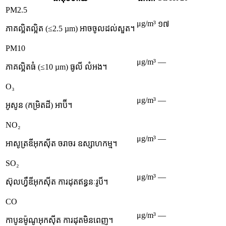
PM2.5
μg/m³
១៧
ភាគល្អិតល្អិត (≤2.5 µm) អាចចូលដល់សួត។
PM10
μg/m³
—
ភាគល្អិតធំ (≤10 µm) ធូលី លំអង។
O₃
μg/m³
—
អូសូន (កម្រិតដី) អាប៊ី។
NO₂
μg/m³
—
អាសូត្រឌីអុកស៊ីត ចរាចរ ឧស្សាហកម្ម។
SO₂
μg/m³
—
ស៊ុលហ្វឺឌីអុកស៊ីត ការដុតឥន្ធនៈរូបី។
CO
μg/m³
—
កាបូនម៉ូណូអុកស៊ីត ការដុតមិនពេញ។