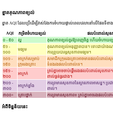
ខ្នាតគុណភាពខ្យល់
ខ្នាត AQI ដែលប្រើដើម្បីវាស់វែងការចំហាយផ្ទាល់ពេលវេលានៅលើផែនទីខាង
AQI
កម្រិតចំហាយខ្យល់
ផលប៉ះពាល់សុខ
០ - ៥០
ល្អ
គុណភាពខ្យល់គួរឱ្យពេញចិត្ត ហើយចំហាយខ្
៥១ -
គុណភាពខ្យល់អនុញ្ញាតបាន។ ទោះជាយ៉ាងណា 
មធ្យម
១០០
ការព្រួយបារម្ភសុខភាពមធ្យម។
១០១ -
អាក្រក់សម្រាប់
សមាជិកក្រុមរងគ្រោះអាចមានផលប៉ះពាល់
១៥០
ក្រុមរងគ្រោះ
ទំនងរងផលប៉ះពាល់ទេ។
១៥១ -
គ្រប់គ្នាអាចចាប់ផ្តើមរងផលប៉ះពាល់សុខភាព
អាក្រក់
២០០
ពាល់ធ្ងន់ធ្ងរជាង។
២០១ -
ការព្រមានសុខភាពនៃស្ថានភាពអាសន្ន។ ប្រ
អាក្រក់ខ្លាំង
៣០០
ពាល់។
៣០០+
គ្រោះថ្នាក់
ការព្រមានសុខភាព៖ គ្រប់គ្នាអាចរងផលប៉ះពាល
អំពីទិន្នន័យនេះ