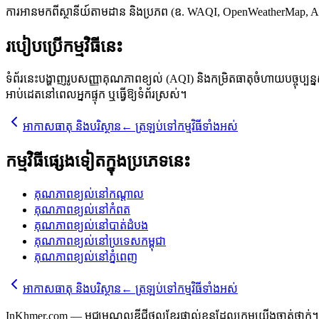
ការអានមកពីស្ថានីយ៍តាមដាន និងប្រភព (ឧ. WAQI, OpenWeatherMap, AQ
របៀបប្រើកម្មវិធីនេះ
ទំព័រនេះបង្ហាញរូបសញ្ញាគុណភាពខ្យល់ (AQI) និងកម្រិតធាតុចំហាយបច្ចុប្បន្
អាប់ដេតនៅពេលអ្នកផ្ទុក ឬធ្វើឱ្យទំព័រស្រស់។
អាកាសធាតុ និងបរិស្ថាន
←
ត្រឡប់ទៅកម្មវិធីទាំងអស់
កម្មវិធីផ្សេងទៀតក្នុងប្រភេទនេះ
គុណភាពខ្យល់នៅកណ្តាល
គុណភាពខ្យល់នៅកំពត
គុណភាពខ្យល់នៅបាត់ដំបង
គុណភាពខ្យល់នៅប្រទេសកម្ពុជា
គុណភាពខ្យល់នៅភ្នំពេញ
អាកាសធាតុ និងបរិស្ថាន
←
ត្រឡប់ទៅកម្មវិធីទាំងអស់
InKhmer.com — មជ្ឈមណ្ឌលឌីជីថលខ្មែរផ្ទាល់ខ្លួនដែលក្រុមយើងចាត់ថ្នាក់។ ក