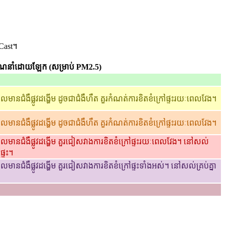
Cast។
ែនាំដោយឡែក (សម្រាប់ PM2.5)
មានជំងឺផ្លូវដង្ហើម ដូចជាជំងឺហឺត គួរកំណត់ការខិតខំក្រៅផ្ទះរយៈពេលវែង។
មានជំងឺផ្លូវដង្ហើម ដូចជាជំងឺហឺត គួរកំណត់ការខិតខំក្រៅផ្ទះរយៈពេលវែង។
លមានជំងឺផ្លូវដង្ហើម គួរជៀសវាងការខិតខំក្រៅផ្ទះរយៈពេលវែង។ នៅសល់
ផ្ទះ។
ានជំងឺផ្លូវដង្ហើម គួរជៀសវាងការខិតខំក្រៅផ្ទះទាំងអស់។ នៅសល់គ្រប់គ្នា