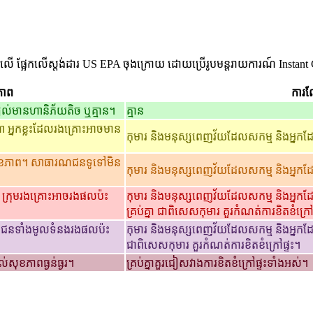
លើ ផ្អែកលើស្តង់ដារ US EPA ចុងក្រោយ ដោយប្រើរូបមន្តរាយការណ៍ Instant 
ភាព
ការណ
យល់មានហានិភ័យតិច ឬគ្មាន។
គ្មាន
អ្នកខ្លះដែលរងគ្រោះអាចមាន
កុមារ និងមនុស្សពេញវ័យដែលសកម្ម និងអ្នកដែល
សុខភាព។ សាធារណជនទូទៅមិន
កុមារ និងមនុស្សពេញវ័យដែលសកម្ម និងអ្នកដែល
។ ក្រុមរងគ្រោះអាចរងផលប៉ះ
កុមារ និងមនុស្សពេញវ័យដែលសកម្ម និងអ្នកដែ
គ្រប់គ្នា ជាពិសេសកុមារ គួរកំណត់ការខិតខំក្រៅ
ជាជនទាំងមូលទំនងរងផលប៉ះ
កុមារ និងមនុស្សពេញវ័យដែលសកម្ម និងអ្នកដែលម
ជាពិសេសកុមារ គួរកំណត់ការខិតខំក្រៅផ្ទះ។
់សុខភាពធ្ងន់ធ្ងរ។
គ្រប់គ្នាគួរជៀសវាងការខិតខំក្រៅផ្ទះទាំងអស់។