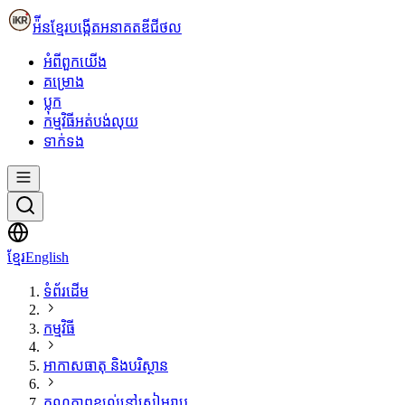
អ៉ីនខ្មែរ
បង្កើតអនាគតឌីជីថល
អំពី​ពួក​យើង
គម្រោង
ប្លុក
កម្មវិធីអត់បង់លុយ
ទាក់ទង
ខ្មែរ
English
ទំព័រដើម
កម្មវិធី
អាកាសធាតុ និងបរិស្ថាន
គុណភាពខ្យល់នៅសៀមរាប