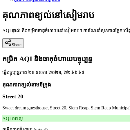
គុណភាពខ្យល់នៅសៀមរាប
AQI ផ្ទាល់ និងកម្រិតធាតុចំហាយនៅសៀមរាប។ ការណែនាំសុខភាពផ្អែកលើគុណ
Share
កម្រិត AQI និងធាតុចំហាយបច្ចុប្បន្ន
ធ្វើបច្ចុប្បន្នភាព
២៩ ឧសភា ២០២៦, ២២:៤៦:៤៨
គុណភាពខ្យល់តាមទីក្រុង
Street 20
Sweet dream guesthouse, Street 20, Siem Reap, Siem Reap Municipa
AQI
១៧
ល្អ
កម្រិតធាតុចំហាយ
(μg/m³)