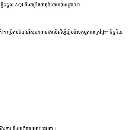
ម្បីទទួល AQI និងកម្រិតធាតុចំហាយចុងក្រោយ។
ាក់)។ ប្រើការណែនាំសុខភាពខាងលើដើម្បីរៀបចំសកម្មភាពក្រៅផ្ទះ។ ទិន្នន័យ
រការ និងបង្កើតសម្រាប់គ្រប់គ្នា។