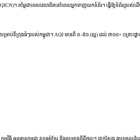
ICN)។ តម្លៃជាពេលវេលាពិតនៅពេលអ្នកទាញយកទំព័រ។ ធ្វើឱ្យទំព័រស្រស់ដើ
នសម្រាប់ទីក្រុងធំៗរបស់កម្ពុជា។ AQI មានពី ០–៥០ (ល្អ) ដល់ ៣០០+ (គ្រោះថ្ន
ម្មវិធី ធនធានកម្ពុជា វប្បធម៌ខ្មែរ និងគម្រោងឌីជីថល។ ជាក់ស្តែង ងាយចូលដំណើ