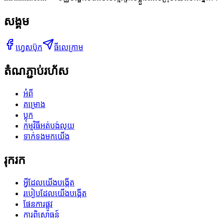
សង្គម
ហ្វេសប៊ុក
ធីលេក្រាម
តំណភ្ជាប់រហ័ស
អំពី
គម្រោង
ប្លុក
កម្មវិធីអត់បង់លុយ
ទាក់ទងមកយើង
រុករក
អ្វីដែលយើងបង្កើត
របៀបដែលយើងបង្កើត
ផែនការផ្លូវ
ការពិសោធន៍