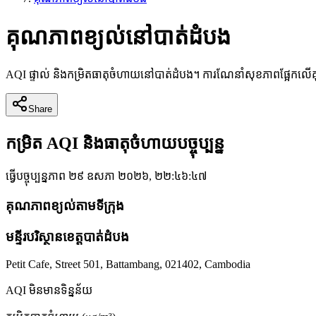
គុណភាពខ្យល់នៅបាត់ដំបង
AQI ផ្ទាល់ និងកម្រិតធាតុចំហាយនៅបាត់ដំបង។ ការណែនាំសុខភាពផ្អែកលើគុណ
Share
កម្រិត AQI និងធាតុចំហាយបច្ចុប្បន្ន
ធ្វើបច្ចុប្បន្នភាព
២៩ ឧសភា ២០២៦, ២២:៤៦:៤៧
គុណភាពខ្យល់តាមទីក្រុង
មន្ទីរបរិស្ថានខេត្តបាត់ដំបង
Petit Cafe, Street 501, Battambang, 021402, Cambodia
AQI
មិនមានទិន្នន័យ