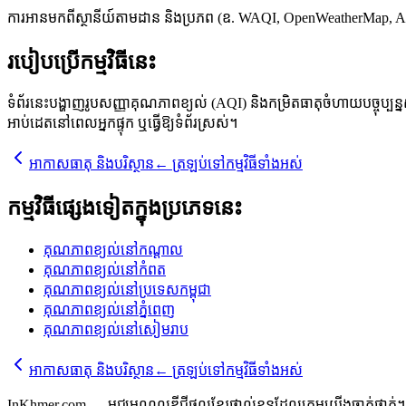
ការអានមកពីស្ថានីយ៍តាមដាន និងប្រភព (ឧ. WAQI, OpenWeatherMap, AQ
របៀបប្រើកម្មវិធីនេះ
ទំព័រនេះបង្ហាញរូបសញ្ញាគុណភាពខ្យល់ (AQI) និងកម្រិតធាតុចំហាយបច្ចុប្បន្
អាប់ដេតនៅពេលអ្នកផ្ទុក ឬធ្វើឱ្យទំព័រស្រស់។
អាកាសធាតុ និងបរិស្ថាន
←
ត្រឡប់ទៅកម្មវិធីទាំងអស់
កម្មវិធីផ្សេងទៀតក្នុងប្រភេទនេះ
គុណភាពខ្យល់នៅកណ្តាល
គុណភាពខ្យល់នៅកំពត
គុណភាពខ្យល់នៅប្រទេសកម្ពុជា
គុណភាពខ្យល់នៅភ្នំពេញ
គុណភាពខ្យល់នៅសៀមរាប
អាកាសធាតុ និងបរិស្ថាន
←
ត្រឡប់ទៅកម្មវិធីទាំងអស់
InKhmer.com — មជ្ឈមណ្ឌលឌីជីថលខ្មែរផ្ទាល់ខ្លួនដែលក្រុមយើងចាត់ថ្នាក់។ ក