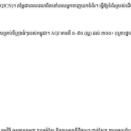
ICN)។ តម្លៃជាពេលវេលាពិតនៅពេលអ្នកទាញយកទំព័រ។ ធ្វើឱ្យទំព័រស្រស់ដើ
នសម្រាប់ទីក្រុងធំៗរបស់កម្ពុជា។ AQI មានពី ០–៥០ (ល្អ) ដល់ ៣០០+ (គ្រោះថ្ន
ម្មវិធី ធនធានកម្ពុជា វប្បធម៌ខ្មែរ និងគម្រោងឌីជីថល។ ជាក់ស្តែង ងាយចូលដំណើ