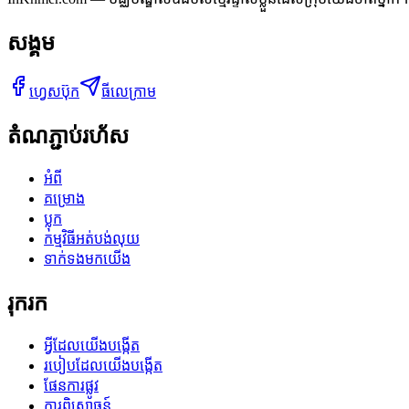
សង្គម
ហ្វេសប៊ុក
ធីលេក្រាម
តំណភ្ជាប់រហ័ស
អំពី
គម្រោង
ប្លុក
កម្មវិធីអត់បង់លុយ
ទាក់ទងមកយើង
រុករក
អ្វីដែលយើងបង្កើត
របៀបដែលយើងបង្កើត
ផែនការផ្លូវ
ការពិសោធន៍