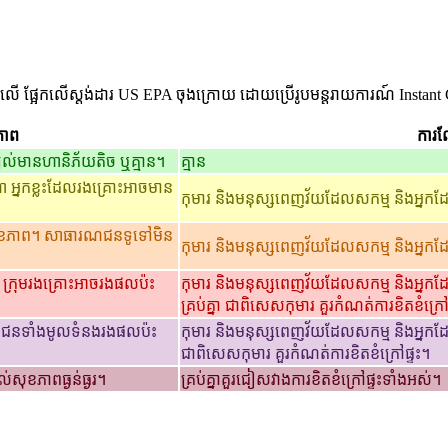
លើ ផ្អែកលើស្តង់ដារ US EPA ចុងក្រោយ ដោយប្រើរូបមន្តរាយការណ៍ Instant 
ភាព
ការណ
យល់មានហានិភ័យតិច ឬគ្មាន។
គ្មាន
អ្នកខ្លះដែលរងគ្រោះអាចមាន
កុមារ និងមនុស្សពេញវ័យដែលសកម្ម និងអ្នកដែល
សុខភាព។ សាធារណជនទូទៅមិន
កុមារ និងមនុស្សពេញវ័យដែលសកម្ម និងអ្នកដែល
។ ក្រុមរងគ្រោះអាចរងផលប៉ះ
កុមារ និងមនុស្សពេញវ័យដែលសកម្ម និងអ្នកដែ
គ្រប់គ្នា ជាពិសេសកុមារ គួរកំណត់ការខិតខំក្រៅ
ជាជនទាំងមូលទំនងរងផលប៉ះ
កុមារ និងមនុស្សពេញវ័យដែលសកម្ម និងអ្នកដែលម
ជាពិសេសកុមារ គួរកំណត់ការខិតខំក្រៅផ្ទះ។
់សុខភាពធ្ងន់ធ្ងរ។
គ្រប់គ្នាគួរជៀសវាងការខិតខំក្រៅផ្ទះទាំងអស់។