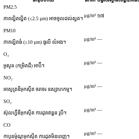
PM2.5
μg/m³
១៧
ភាគល្អិតល្អិត (≤2.5 µm) អាចចូលដល់សួត។
PM10
μg/m³
—
ភាគល្អិតធំ (≤10 µm) ធូលី លំអង។
O₃
μg/m³
—
អូសូន (កម្រិតដី) អាប៊ី។
NO₂
μg/m³
—
អាសូត្រឌីអុកស៊ីត ចរាចរ ឧស្សាហកម្ម។
SO₂
μg/m³
—
ស៊ុលហ្វឺឌីអុកស៊ីត ការដុតឥន្ធនៈរូបី។
CO
μg/m³
—
កាបូនម៉ូណូអុកស៊ីត ការដុតមិនពេញ។