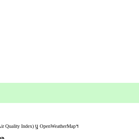
rld Air Quality Index) ឬ OpenWeatherMap។
ំបង