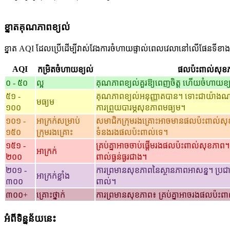
ខ្នាតគុណភាពខ្យល់
ខ្នាត AQI ដែលប្រើដើម្បីវាស់វែងការចំហាយផ្ទាល់ពេលវេលានៅលើផែនទីខាង
AQI
កម្រិតចំហាយខ្យល់
ផលប៉ះពាល់សុខ
០ - ៥០
ល្អ
គុណភាពខ្យល់គួរឱ្យពេញចិត្ត ហើយចំហាយខ្
៥១ -
គុណភាពខ្យល់អនុញ្ញាតបាន។ ទោះជាយ៉ាងណា 
មធ្យម
១០០
ការព្រួយបារម្ភសុខភាពមធ្យម។
១០១ -
អាក្រក់សម្រាប់
សមាជិកក្រុមរងគ្រោះអាចមានផលប៉ះពាល់
១៥០
ក្រុមរងគ្រោះ
ទំនងរងផលប៉ះពាល់ទេ។
១៥១ -
គ្រប់គ្នាអាចចាប់ផ្តើមរងផលប៉ះពាល់សុខភាព
អាក្រក់
២០០
ពាល់ធ្ងន់ធ្ងរជាង។
២០១ -
ការព្រមានសុខភាពនៃស្ថានភាពអាសន្ន។ ប្រ
អាក្រក់ខ្លាំង
៣០០
ពាល់។
៣០០+
គ្រោះថ្នាក់
ការព្រមានសុខភាព៖ គ្រប់គ្នាអាចរងផលប៉ះពាល
អំពីទិន្នន័យនេះ