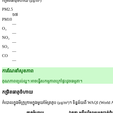
កម្រិតធាតុចំហាយ
(μg/m³)
PM2.5
១៧
PM10
—
O₃
—
NO₂
—
SO₂
—
CO
—
ការណែនាំសុខភាព
គុណភាពខ្យល់ល្អ។ អាចធ្វើសកម្មភាពក្រៅផ្ទះដូចធម្មតា។
កម្រិតធាតុចំហាយ
កំបោលក្នុងមីក្រូក្រាមក្នុងមួយម៉ែត្រគូប (μg/m³)។ ទិន្នន័យពី WAQI (Wo
ធាតុចំហាយ
ឯកតា
មន្ទីរបរិស្ថានខេត្តបាត់ដ