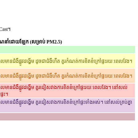
Cast។
ែនាំដោយឡែក (សម្រាប់ PM2.5)
មានជំងឺផ្លូវដង្ហើម ដូចជាជំងឺហឺត គួរកំណត់ការខិតខំក្រៅផ្ទះរយៈពេលវែង។
មានជំងឺផ្លូវដង្ហើម ដូចជាជំងឺហឺត គួរកំណត់ការខិតខំក្រៅផ្ទះរយៈពេលវែង។
លមានជំងឺផ្លូវដង្ហើម គួរជៀសវាងការខិតខំក្រៅផ្ទះរយៈពេលវែង។ នៅសល់
ផ្ទះ។
ានជំងឺផ្លូវដង្ហើម គួរជៀសវាងការខិតខំក្រៅផ្ទះទាំងអស់។ នៅសល់គ្រប់គ្នា