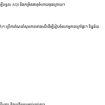
ម្បីទទួល AQI និងកម្រិតធាតុចំហាយចុងក្រោយ។
ាក់)។ ប្រើការណែនាំសុខភាពខាងលើដើម្បីរៀបចំសកម្មភាពក្រៅផ្ទះ។ ទិន្នន័យ
រការ និងបង្កើតសម្រាប់គ្រប់គ្នា។