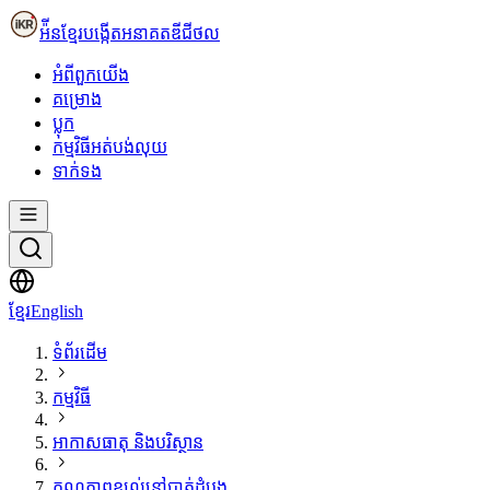
អ៉ីនខ្មែរ
បង្កើតអនាគតឌីជីថល
អំពី​ពួក​យើង
គម្រោង
ប្លុក
កម្មវិធីអត់បង់លុយ
ទាក់ទង
ខ្មែរ
English
ទំព័រដើម
កម្មវិធី
អាកាសធាតុ និងបរិស្ថាន
គុណភាពខ្យល់នៅបាត់ដំបង