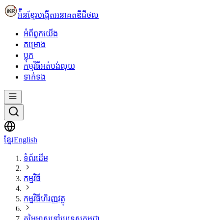
អ៉ីនខ្មែរ
បង្កើតអនាគតឌីជីថល
អំពី​ពួក​យើង
គម្រោង
ប្លុក
កម្មវិធីអត់បង់លុយ
ទាក់ទង
ខ្មែរ
English
ទំព័រដើម
កម្មវិធី
កម្មវិធីហិរញ្ញវត្ថុ
តម្លៃមាសនៅប្រទេសកម្ពុជា