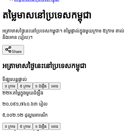
តម្លៃមាសនៅប្រទេសកម្ពុជា
អត្រាមាសថ្ងៃនេះនៅប្រទេសកម្ពុជា។ តម្លៃផ្ទាល់ក្នុងមួយក្រាម ៥ក្រាម តាល់
និងអោន (រៀល)។
Share
អត្រាមាសថ្ងៃនេះនៅប្រទេសកម្ពុជា
ទីផ្សារបន្តផ្ទាល់
១ ក្រាម
៥ ក្រាម
១ ដំឡឹង
អោន
២២K
តម្លៃក្នុងមួយដំឡឹង
២០,០៩១,៧៤០.៦៣
រៀល
៥,០០២.១២
ដុល្លារអាមេរិក
១ ក្រាម
៥ ក្រាម
១ ដំឡឹង
អោន