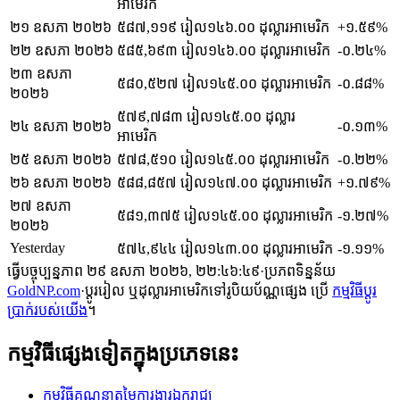
អាមេរិក
២១ ឧសភា ២០២៦
៥៨៧,១១៩
រៀល
១៤៦.០០
ដុល្លារអាមេរិក
+១.៥៩%
២២ ឧសភា ២០២៦
៥៨៥,៦៩៣
រៀល
១៤៦.០០
ដុល្លារអាមេរិក
-០.២៤%
២៣ ឧសភា
៥៨០,៥២៧
រៀល
១៤៥.០០
ដុល្លារអាមេរិក
-០.៨៨%
២០២៦
៥៧៩,៧៨៣
រៀល
១៤៥.០០
ដុល្លារ
២៤ ឧសភា ២០២៦
-០.១៣%
អាមេរិក
២៥ ឧសភា ២០២៦
៥៧៨,៥១០
រៀល
១៤៥.០០
ដុល្លារអាមេរិក
-០.២២%
២៦ ឧសភា ២០២៦
៥៨៨,៨៥៧
រៀល
១៤៧.០០
ដុល្លារអាមេរិក
+១.៧៩%
២៧ ឧសភា
៥៨១,៣៧៥
រៀល
១៤៥.០០
ដុល្លារអាមេរិក
-១.២៧%
២០២៦
Yesterday
៥៧៤,៩៤៤
រៀល
១៤៣.០០
ដុល្លារអាមេរិក
-១.១១%
ធ្វើបច្ចុប្បន្នភាព
២៩ ឧសភា ២០២៦, ២២:៤៦:៤៩
·
ប្រភពទិន្នន័យ
GoldNP.com
·
ប្តូររៀល ឬដុល្លារអាមេរិកទៅរូបិយប័ណ្ណផ្សេង ប្រើ
កម្មវិធីប្តូរ
ប្រាក់របស់យើង
។
កម្មវិធីផ្សេងទៀតក្នុងប្រភេទនេះ
កម្មវិធីគណនាតម្លៃការងារឯករាជ្យ