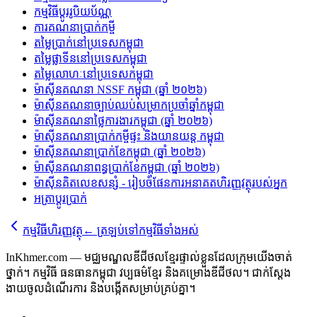
កម្មវិធីប្តូររូបិយប័ណ្ណ
ការគណនាប្រាក់កម្ចី
តម្លៃប្រាក់នៅប្រទេសកម្ពុជា
តម្លៃផ្លាទីននៅប្រទេសកម្ពុជា
តម្លៃលោហៈនៅប្រទេសកម្ពុជា
ម៉ាស៊ីនគណនា NSSF កម្ពុជា (ឆ្នាំ ២០២៦)
ម៉ាស៊ីនគណនាច្បាប់ឈប់សម្រាកប្រចាំឆ្នាំកម្ពុជា
ម៉ាស៊ីនគណនាថ្លៃការងារកម្ពុជា (ឆ្នាំ ២០២៦)
ម៉ាស៊ីនគណនាប្រាក់កម្ចីផ្ទះ និងយានយន្ត កម្ពុជា
ម៉ាស៊ីនគណនាប្រាក់ខែកម្ពុជា (ឆ្នាំ ២០២៦)
ម៉ាស៊ីនគណនាពន្ធប្រាក់ខែកម្ពុជា (ឆ្នាំ ២០២៦)
ម៉ាស៊ីនគិតលេខសន្សំ - រៀបចំផែនការអនាគតហិរញ្ញវត្ថុរបស់អ្នក
អត្រាប្តូរប្រាក់
កម្មវិធីហិរញ្ញវត្ថុ
←
ត្រឡប់ទៅកម្មវិធីទាំងអស់
InKhmer.com — មជ្ឈមណ្ឌលឌីជីថលខ្មែរផ្ទាល់ខ្លួនដែលក្រុមយើងចាត់
ថ្នាក់។ កម្មវិធី ធនធានកម្ពុជា វប្បធម៌ខ្មែរ និងគម្រោងឌីជីថល។ ជាក់ស្តែង
ងាយចូលដំណើរការ និងបង្កើតសម្រាប់គ្រប់គ្នា។