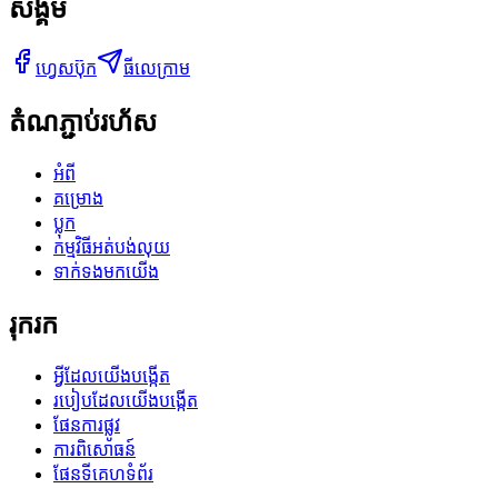
សង្គម
ហ្វេសប៊ុក
ធីលេក្រាម
តំណភ្ជាប់រហ័ស
អំពី
គម្រោង
ប្លុក
កម្មវិធីអត់បង់លុយ
ទាក់ទងមកយើង
រុករក
អ្វីដែលយើងបង្កើត
របៀបដែលយើងបង្កើត
ផែនការផ្លូវ
ការពិសោធន៍
ផែនទីគេហទំព័រ