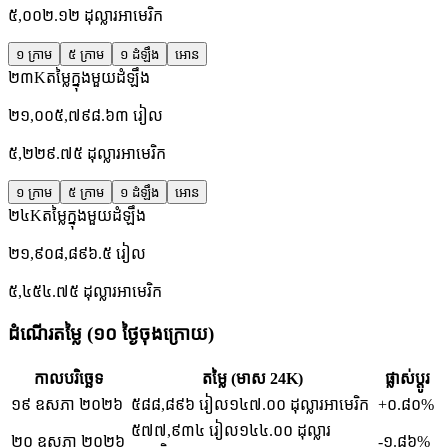
៥,០០២.១២
ដុល្លារអាមេរិក
១ ក្រាម
៥ ក្រាម
១ ដំឡឹង
អោន
២៣K
តម្លៃក្នុងមួយដំឡឹង
២១,០០៥,៧៩៨.៦៣
រៀល
៥,២២៩.៧៥
ដុល្លារអាមេរិក
១ ក្រាម
៥ ក្រាម
១ ដំឡឹង
អោន
២៤K
តម្លៃក្នុងមួយដំឡឹង
២១,៩០៨,៨៩៦.៥
រៀល
៥,៤៥៤.៧៥
ដុល្លារអាមេរិក
ដំណើរតម្លៃ (១០ ថ្ងៃចុងក្រោយ)
កាលបរិច្ឆេទ
តម្លៃ (មាស 24K)
ផ្លាស់ប្តូរ
១៩ ឧសភា ២០២៦
៥៨៨,៨៩៦
រៀល
១៤៧.០០
ដុល្លារអាមេរិក
+០.៨០%
៥៧៧,៩៣៤
រៀល
១៤៤.០០
ដុល្លារ
២០ ឧសភា ២០២៦
-១.៨៦%